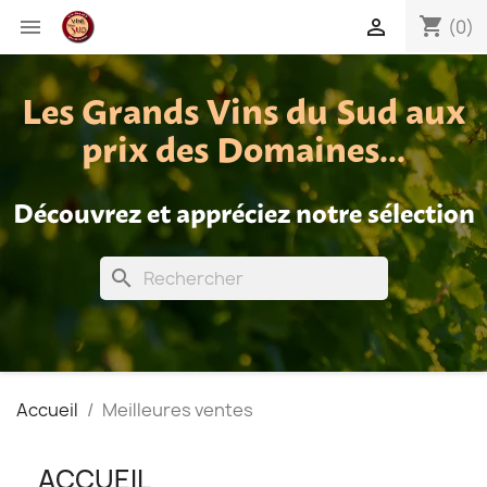
shopping_cart


(0)
Les Grands Vins du Sud aux
prix des Domaines...
Découvrez et appréciez notre sélection
search
Accueil
Meilleures ventes
ACCUEIL