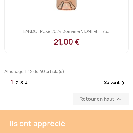
BANDOL Rosé 2024 Domaine VIGNERET 75cl
21,00 €
Affichage 1-12 de 40 article(s)
1

Suivant
2
3
4
Retour en haut

Ils ont apprécié