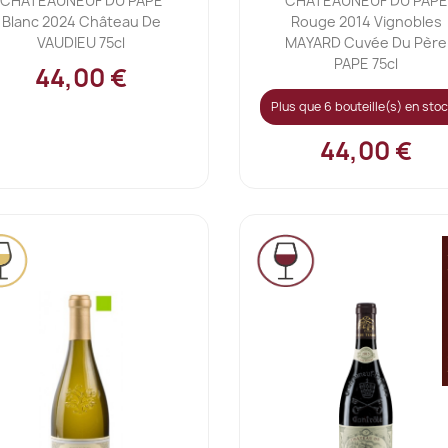
CHATEAUNEUF DU PAPE
CHÂTEAUNEUF DU PAPE
Blanc 2024 Château De
Rouge 2014 Vignobles
VAUDIEU 75cl
MAYARD Cuvée Du Père
PAPE 75cl
44,00 €
Plus que 6 bouteille(s) en stoc
44,00 €