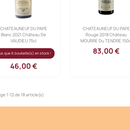
Ajouter au panier
Ajouter au panier


CHATEAUNEUF DU PAPE
CHATEAUNEUF DU PAPE
Blanc 2021 Château De
Rouge 2018 Château
VAUDIEU 75cl
MOURRE Du TENDRE 150c
83,00 €
us que 6 bouteille(s) en stock !
46,00 €
ge 1-12 de 18 article(s)