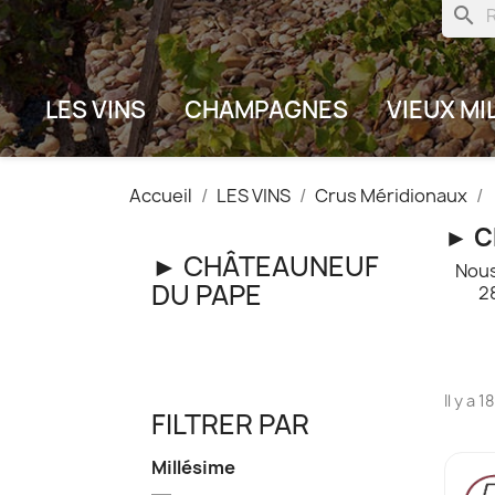
search
LES VINS
CHAMPAGNES
VIEUX MI
Accueil
LES VINS
Crus Méridionaux
► C
► CHÂTEAUNEUF
Nous
DU PAPE
2
Il y a 
FILTRER PAR
Millésime