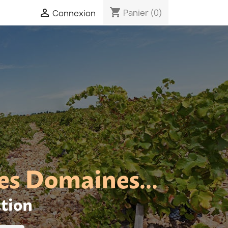
shopping_cart

Panier
(0)
Connexion
es Domaines...
ction