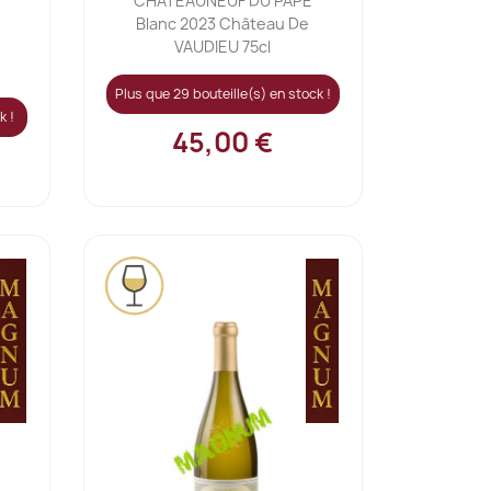
CHATEAUNEUF DU PAPE
Blanc 2023 Château De
VAUDIEU 75cl
Plus que 29 bouteille(s) en stock !
k !
45,00 €