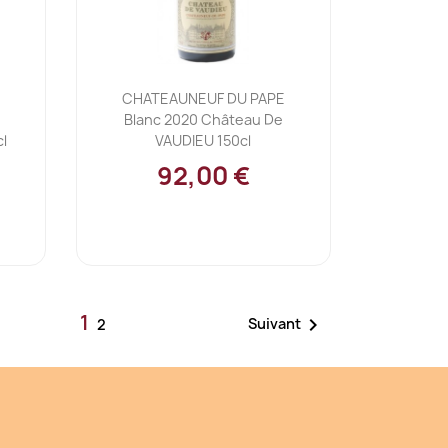
Ajouter au panier

CHATEAUNEUF DU PAPE
Blanc 2020 Château De
l
VAUDIEU 150cl
92,00 €
1

Suivant
2