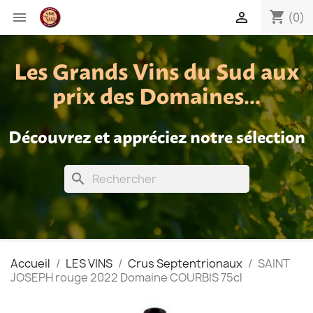
shopping_cart


(0)
Les Grands Vins du Sud aux
prix des Domaines...
Découvrez et appréciez notre sélection
search
Accueil
LES VINS
Crus Septentrionaux
SAINT
JOSEPH rouge 2022 Domaine COURBIS 75cl