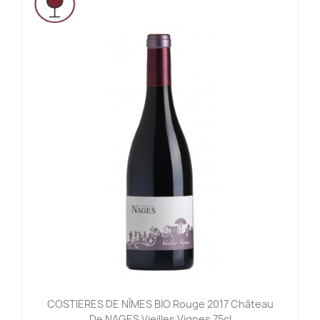
COSTIERES DE NÎMES BIO Rouge 2017 Château
De NAGES Vieilles Vignes 75cl