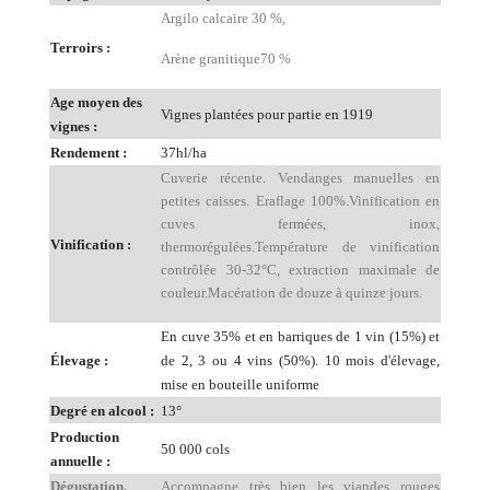
Argilo calcaire 30 %,
Terroirs :
Arène granitique70 %
Age moyen des
Vignes plantées pour partie en 1919
vignes :
Rendement :
37hl/ha
Cuverie récente. Vendanges manuelles en
petites caisses. Eraflage 100%.Vinification en
cuves fermées, inox,
Vinification :
thermorégulées.Température de vinification
contrôlée 30-32°C, extraction maximale de
couleur.Macération de douze à quinze jours.
En cuve 35% et en barriques de 1 vin (15%) et
Élevage :
de 2, 3 ou 4 vins (50%). 10 mois d'élevage,
mise en bouteille uniforme
Degré en alcool :
13°
Production
50 000 cols
annuelle :
Dégustation,
Accompagne très bien les viandes rouges