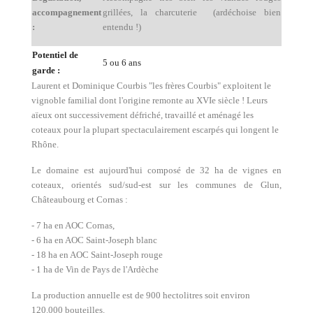
accompagnement
grillées, la charcuterie (ardéchoise bien
:
entendu !)
Potentiel de
5 ou 6 ans
garde :
Laurent et Dominique Courbis "les frères Courbis" exploitent le
vignoble familial dont l'origine remonte au XVIe siècle ! Leurs
aïeux ont successivement défriché, travaillé et aménagé les
coteaux pour la plupart spectaculairement escarpés qui longent le
Rhône.
Le domaine est aujourd'hui composé de 32 ha de vignes en
coteaux, orientés sud/sud-est sur les communes de Glun,
Châteaubourg et Cornas :
- 7 ha en AOC Cornas,
- 6 ha en AOC Saint-Joseph blanc
- 18 ha en AOC Saint-Joseph rouge
- 1 ha de Vin de Pays de l'Ardèche
La production annuelle est de 900 hectolitres soit environ
120.000 bouteilles.