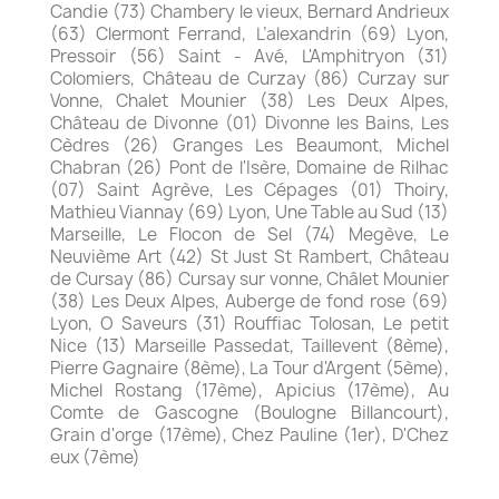
Candie (73) Chambery le vieux, Bernard Andrieux
(63) Clermont Ferrand, L’alexandrin (69) Lyon,
Pressoir (56) Saint - Avé,
L'Amphitryon (31)
Colomiers,
Château de Curzay (86) Curzay sur
Vonne,
Chalet Mounier (38) Les Deux Alpes,
Château de Divonne (01) Divonne les Bains, Les
Cèdres (26) Granges Les Beaumont, Michel
Chabran (26) Pont de l'Isère, Domaine de Rilhac
(07) Saint Agrève, Les Cépages (01) Thoiry,
Mathieu Viannay (69) Lyon, Une Table au Sud (13)
Marseille, Le Flocon de Sel (74) Megève, Le
Neuvième Art (42) St Just St Rambert, Château
de Cursay (86) Cursay sur vonne, Châlet Mounier
(38) Les Deux Alpes, Auberge de fond rose (69)
Lyon, O Saveurs (31) Rouffiac Tolosan, Le petit
Nice (13) Marseille Passedat, Taillevent (8ème),
Pierre Gagnaire (8ème), La Tour d'Argent (5ème),
Michel Rostang (17ème), Apicius (17ème), Au
Comte de Gascogne (Boulogne Billancourt),
Grain d'orge (17ème), Chez Pauline (1er), D'Chez
eux (7ème)