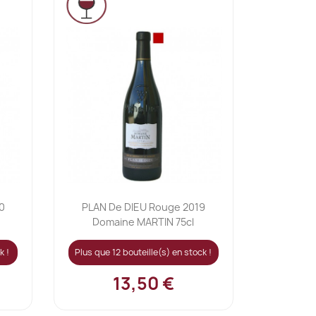
Ajouter au panier

0
PLAN De DIEU Rouge 2019
Domaine MARTIN 75cl
k !
Plus que 12 bouteille(s) en stock !
13,50 €