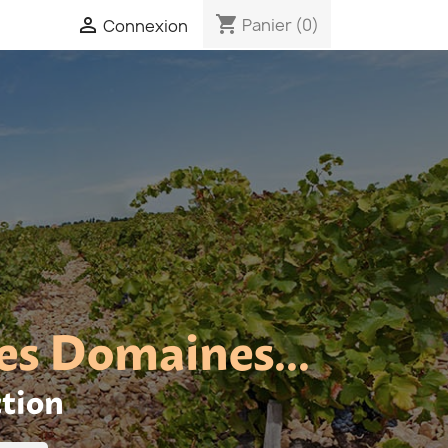
shopping_cart

Panier
(0)
Connexion
es Domaines...
ction