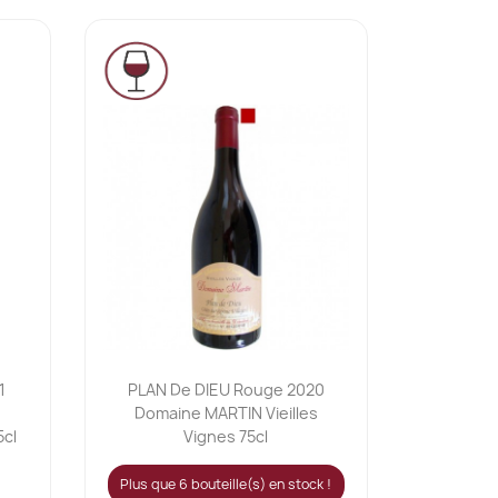
Ajouter au panier

1
PLAN De DIEU Rouge 2020
Domaine MARTIN Vieilles
cl
Vignes 75cl
Plus que 6 bouteille(s) en stock !