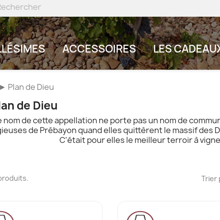
LLÉSIMES
ACCESSOIRES
LES CADEAU
► Plan de Dieu
lan de Dieu
e nom de cette appellation ne porte pas un nom de commune,
gieuses de Prébayon quand elles quittèrent le massif des De
C'était pour elles le meilleur terroir à vigne
7 produits.
Trier 