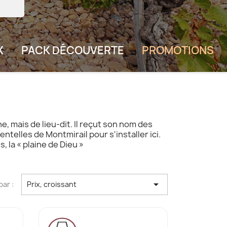
X
PACK DÉCOUVERTE
PROMOTIONS
 mais de lieu-dit. Il reçut son nom des
ntelles de Montmirail pour s'installer ici.
s, la « plaine de Dieu »

par :
Prix, croissant