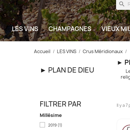
search
LES VINS
CHAMPAGNES
VIEUX MI
Accueil
LES VINS
Crus Méridionaux
► P
► PLAN DE DIEU
L
reli
FILTRER PAR
Il y a 
Millésime
2019
(1)