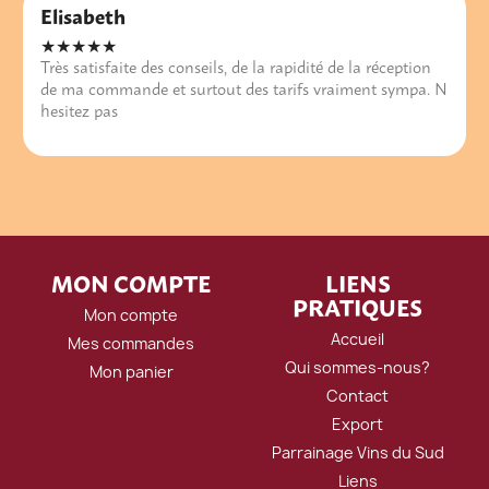
Elisabeth
★★★★★
Très satisfaite des conseils, de la rapidité de la réception
de ma commande et surtout des tarifs vraiment sympa. N
hesitez pas
MON COMPTE
LIENS
PRATIQUES
Mon compte
Accueil
Mes commandes
Qui sommes-nous?
Mon panier
Contact
Export
Parrainage Vins du Sud
Liens