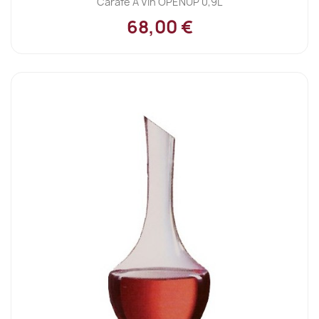
Carafe À Vin OPENUP 0,9L
68,00 €