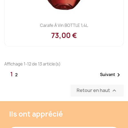
Carafe À Vin BOTTLE 1,4L
73,00 €
Affichage 1-12 de 13 article(s)
1

Suivant
2
Retour en haut

Ils ont apprécié