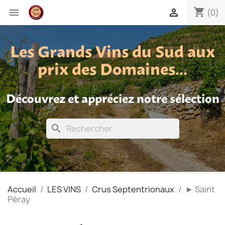
shopping_cart


(0)
Les Grands Vins du Sud aux
prix des Domaines...
Découvrez et appréciez notre sélection
search
Accueil
LES VINS
Crus Septentrionaux
► Saint
Péray