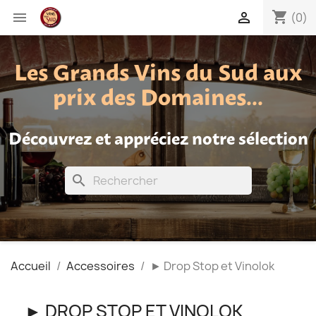
shopping_cart


(0)
Les Grands Vins du Sud aux
prix des Domaines...
Découvrez et appréciez notre sélection
search
Accueil
Accessoires
► Drop Stop et Vinolok
► DROP STOP ET VINOLOK