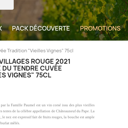
X
PACK DÉCOUVERTE
PROMOTIONS
Tradition "Vieilles Vignes" 75cl
VILLAGES ROUGE 2021
 DU TENDRE CUVÉE
ES VIGNES" 75CL
ar la Famille Paumel est un vin corsé issu des plus vieilles
s terres de la célèbre appellation de Châteauneuf du Pape. La
, le nez est expressif fait de fruits rouges, la bouche est ample
 burlat mêlés.