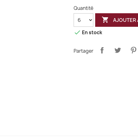
Quantité

AJOUTER 

En stock
Partager