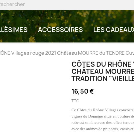
LLÉSIMES
ACCESSOIRES
LES CADEAU
NE Villages rouge 2021 Château MOURRE du TENDRE Cuvée 
CÔTES DU RHÔNE 
CHÂTEAU MOURRE
TRADITION "VIEILL
16,50 €
TTC
Ce Côtes du Rhône Villages concocté p
vignes du Domaine situé en bordure de
robe est sombre avec des reflets terreux
avec des arômes de pruneaux, cassis et