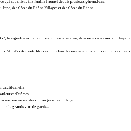
ce qui appartient à la famille Paumel depuis plusieurs générations.
u-Pape, des Côtes du Rhône Villages et des Côtes du Rhone.
2, le vignoble est conduit en culture raisonnée, dans un soucis constant d'équilib
és. Afin d'éviter toute blessure de la baie les raisins sont récoltés en petites caisses
 traditionnelle.
ouleur et d'arômes.
ltration, seulement des soutirages et un collage.
venir de
grands vins de garde...