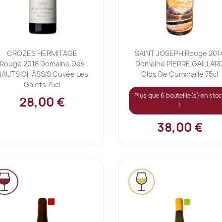
Ajouter au panier
Ajouter au panier


CROZES HERMITAGE
SAINT JOSEPH Rouge 201
Rouge 2018 Domaine Des
Domaine PIERRE GAILLAR
HAUTS CHÂSSIS Cuvée Les
Clos De Cuminaille 75cl
Galets 75cl
Plus que 6 bouteille(s) en sto
28,00 €
!
38,00 €