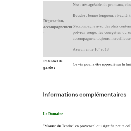
Nez
: très agréable, de pruneaux, clo
Bouche
: bonne longueur, vivacité, t
Dégustation,
S'accompagne avec des plats contenan
accompagnement
poivron rouge, les courgettes ou en
:
accompagnera toujours merveilleusem
A servir entre 16° et 18°
Potentiel de
Ce vin pourra être apprécié sur la fra
garde :
Informations complémentaires
Le Domaine
"Mourre du Tendre" en provencal qui signifie petite coll