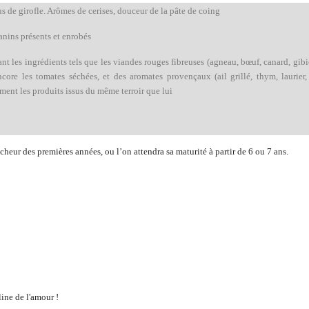
us de girofle. Arômes de cerises, douceur de la pâte de coing
anins présents et enrobés
t les ingrédients tels que les viandes rouges fibreuses (agneau, bœuf, canard, gibi
core les tomates séchées, et des aromates provençaux (ail grillé, thym, laurier
ent les produits issus du même terroir que lui
îcheur des premières années, ou l’on attendra sa maturité à partir de 6 ou 7 ans.
ine de l'amour !