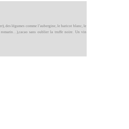
er), des légumes comme l’aubergine, le haricot blanc, le
, romarin…),cacao sans oublier la truffe noire. Un vin