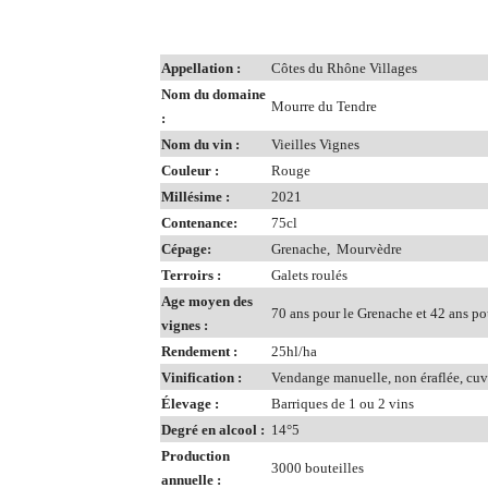
Appellation :
Côtes du Rhône Villages
Nom du domaine
Mourre du Tendre
:
Nom du vin :
Vieilles Vignes
Couleur :
Rouge
Millésime :
2021
Contenance:
75cl
Cépage:
Grenache, Mourvèdre
Terroirs :
Galets roulés
Age moyen des
70 ans pour le Grenache et 42 ans p
vignes :
Rendement :
25hl/ha
Vinification :
Vendange manuelle, non éraflée, cuvai
Élevage :
Barriques de 1 ou 2 vins
Degré en alcool :
14°5
Production
3000 bouteilles
annuelle :