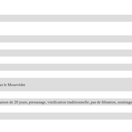
our le Mourvèdre
son de 20 jours, pressurage, vinification traditionnelle, pas de filtration, soutirage