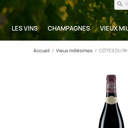
search
LES VINS
CHAMPAGNES
VIEUX MI
Accueil
Vieux millésimes
CÔTES DU RHÔ