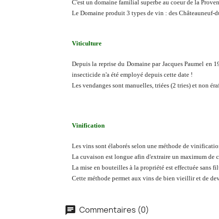
C'est un domaine familial superbe au coeur de la Proven
Le Domaine produit 3 types de vin : des Châteauneuf-d
Viticulture
Depuis la reprise du Domaine par Jacques Paumel en 196
insecticide n'a été employé depuis cette date !
Les vendanges sont manuelles, triées (2 tries) et non érafl
Vinification
Les vins sont élaborés selon une méthode de vinification
La cuvaison est longue afin d'extraire un maximum de c
La mise en bouteilles à la propriété est effectuée sans fi
Cette méthode permet aux vins de bien vieillir et de de
Commentaires (0)