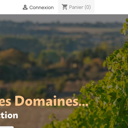
shopping_cart

Panier
(0)
Connexion
es Domaines...
ction