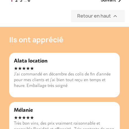

2
3
…
6
Retour en haut

Ils ont apprécié
Alata location
★★★★★
J’ai commandé en décembre des colis de fin d’année
pour mes clients et j’ai bien tout reçu en temps et
heure. Emballage très soigné
Mélanie
★★★★★
Très bon vins, des prix vraiment raisonnable et
accessible.Rapidité et efficacité . Très contente de mon