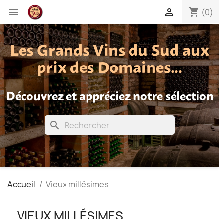
shopping_cart


(0)
Les Grands Vins du Sud aux
prix des Domaines...
Découvrez et appréciez notre sélection
search
Accueil
Vieux millésimes
VIEUX MILLÉSIMES