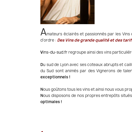
A
mateurs éclairés et p
assionnés par les Vins
d’ordre :
Des Vins de grande qualité et des tarifs
V
ins-du-sud.fr
regroupe ainsi des vins particuliè
D
u sud de Lyon avec ses coteaux abrupts et caill
du Sud sont animés par des Vignerons de talen
exceptionnels !
N
ous goûtons tous les vins et ainsi nous vous p
N
ous disposons de nos propres entrepôts situé
optimales !