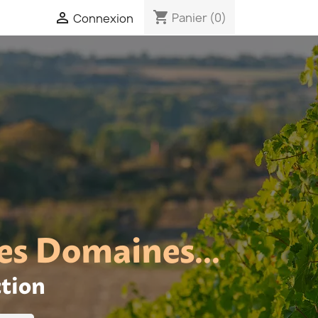
shopping_cart

Panier
(0)
Connexion
es Domaines...
ction