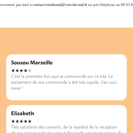
rectement par mail à
contactvinsdusud@vins-du-sud.fr
ou par téléphone au 06 63 6
Sousou Marseille
★★★★☆
C’est la première fois que je commande sur ce site. Le
traitement de ma commande a été très rapide. J’en suis
ravie !
Elisabeth
★★★★★
Très satisfaite des conseils, de la rapidité de la réception
de ma commande et surtout des tarifs vraiment sympa. N