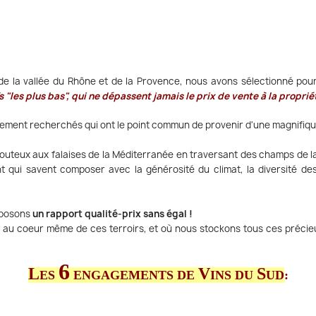
 de la vallée du Rhône et de la Provence, nous avons sélectionné pou
 "les plus bas", qui ne dépassent jamais le prix de vente à la proprié
rement recherchés qui ont le point commun de provenir d'une magnifique
outeux aux falaises de la Méditerranée en traversant des champs de lava
t qui savent composer avec la générosité du climat, la diversité d
roposons
un rapport qualité-prix sans égal !
s au coeur même de ces terroirs, et où nous stockons tous ces préci
6
L
V
S
ES
ENGAGEMENTS DE
INS DU
UD
: