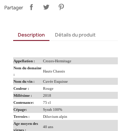
Partager
Description
Détails du produit
Appellation :
Crozes-Hermitage
Nom du domaine
Hauts Chassis
:
Nom du vin :
Cuvée Esquisse
Couleur :
Rouge
Millésime :
2018
Contenance:
75 cl
Cépage:
Syrah 100%
Terroirs :
Diluvium alpin
Age moyen des
40 ans
vignes :