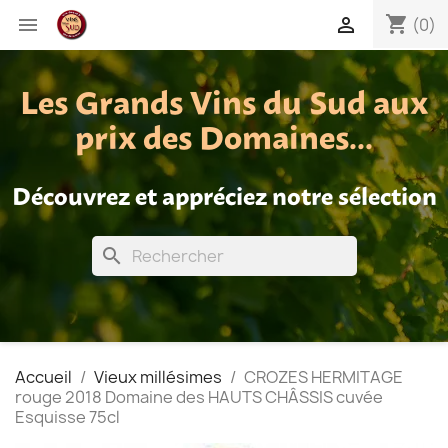
shopping_cart


(0)
Les Grands Vins du Sud aux
prix des Domaines...
Découvrez et appréciez notre sélection
search
Accueil
Vieux millésimes
CROZES HERMITAGE
rouge 2018 Domaine des HAUTS CHÂSSIS cuvée
Esquisse 75cl