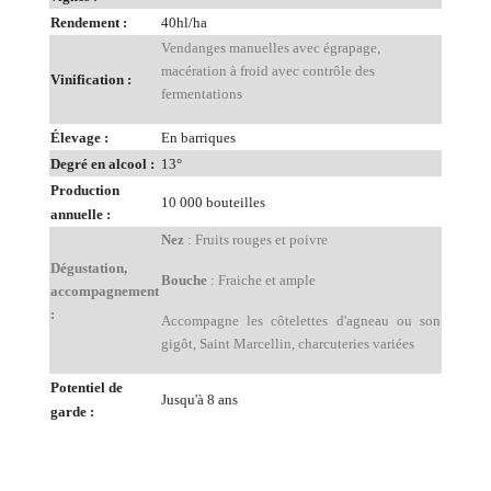
Rendement :
40hl/ha
Vendanges manuelles avec égrapage,
macération à froid avec contrôle des
Vinification :
fermentations
Élevage :
En barriques
Degré en alcool :
13°
Production
10 000 bouteilles
annuelle :
Nez
: Fruits rouges et poivre
Dégustation,
Bouche
: Fraiche et ample
accompagnement
:
Accompagne les côtelettes d'agneau ou son
gigôt, Saint Marcellin, charcuteries variées
Potentiel de
J
usqu'à 8 ans
garde :