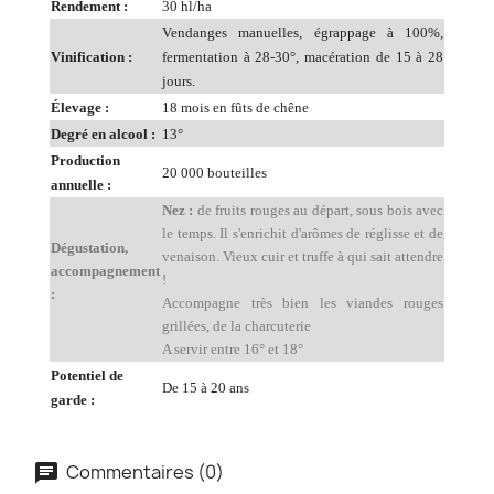
Rendement :
30 hl/ha
Vendanges manuelles, égrappage à 100%,
Vinification :
fermentation à 28-30°, macération de 15 à 28
jours.
Élevage :
18 mois en fûts de chêne
Degré en alcool :
13°
Production
20 000 bouteilles
annuelle :
Nez :
de fruits rouges au départ, sous bois avec
le temps. Il s'enrichit d'arômes de réglisse et de
Dégustation,
venaison. Vieux cuir et truffe à qui sait attendre
accompagnement
!
:
Accompagne très bien les viandes rouges
grillées, de la charcuterie
A servir entre 16° et 18°
Potentiel de
De 15 à 20 ans
garde :
Commentaires (0)