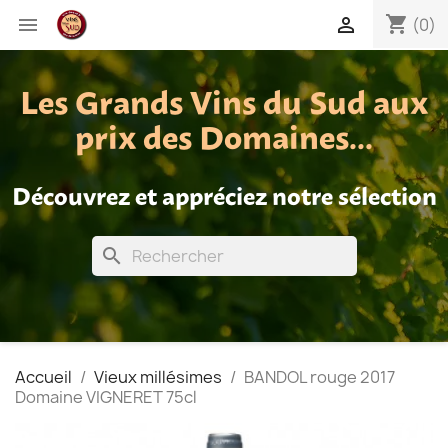
shopping_cart


(0)
Les Grands Vins du Sud aux
prix des Domaines...
Découvrez et appréciez notre sélection
search
Accueil
Vieux millésimes
BANDOL rouge 2017
Domaine VIGNERET 75cl