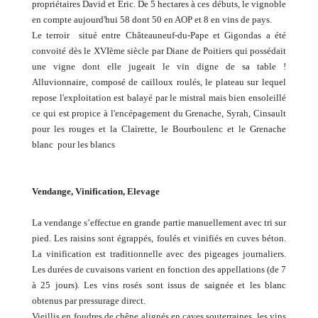
propriétaires David et Eric. De 5 hectares à ces débuts, le vignoble
en compte aujourd'hui 58 dont 50 en AOP et 8 en vins de pays.
Le terroir situé entre Châteauneuf-du-Pape et Gigondas a été
convoité dès le XVIème siècle par Diane de Poitiers qui possédait
une vigne dont elle jugeait le vin digne de sa table !
Alluvionnaire, composé de cailloux roulés, le plateau sur lequel
repose l'exploitation est balayé par le mistral mais bien ensoleillé
ce qui est propice à l'encépagement du Grenache, Syrah, Cinsault
pour les rouges et la Clairette, le Bourboulenc et le Grenache
blanc pour les blancs
Vendange, Vinification, Elevage
La vendange s’effectue en grande partie manuellement avec tri sur
pied. Les raisins sont égrappés, foulés et vinifiés en cuves béton.
La vinification est traditionnelle avec des pigeages journaliers.
Les durées de cuvaisons varient en fonction des appellations (de 7
à 25 jours). Les vins rosés sont issus de saignée et les blanc
obtenus par pressurage direct.
Vieillis en foudres de chêne alignés en caves souterraines, les vins