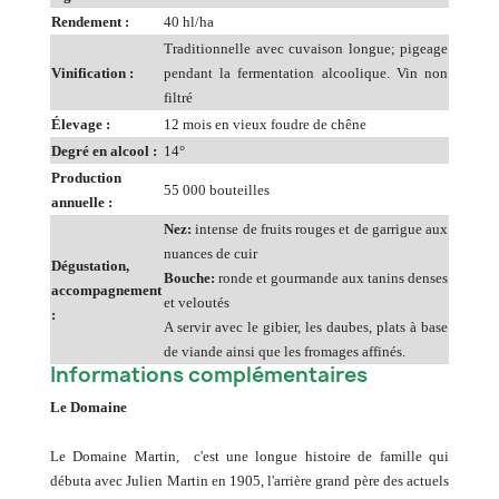
Rendement :
40 hl/ha
Traditionnelle avec cuvaison longue; pigeage
Vinification :
pendant la fermentation alcoolique. Vin non
filtré
Élevage :
12 mois en vieux foudre de chêne
Degré en alcool :
14°
Production
55 000 bouteilles
annuelle :
Nez:
intense de fruits rouges et de garrigue aux
nuances de cuir
Dégustation,
Bouche:
ronde et gourmande aux tanins denses
accompagnement
et veloutés
:
A servir avec le gibier, les daubes, plats à base
de viande ainsi que les fromages affinés.
Informations complémentaires
Le Domaine
Le Domaine Martin, c'est une longue histoire de famille qui
débuta avec Julien Martin en 1905, l'arrière grand père des actuels