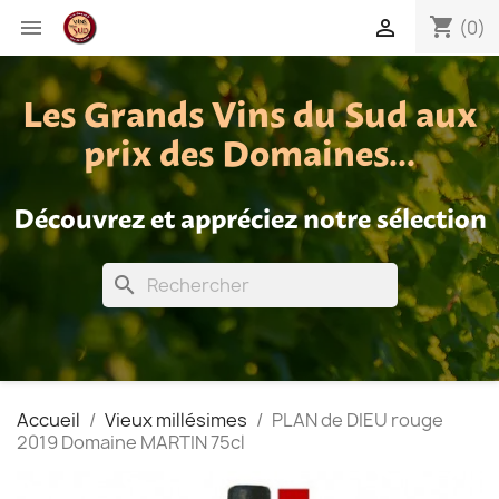
shopping_cart


(0)
Les Grands Vins du Sud aux
prix des Domaines...
Découvrez et appréciez notre sélection
search
Accueil
Vieux millésimes
PLAN de DIEU rouge
2019 Domaine MARTIN 75cl