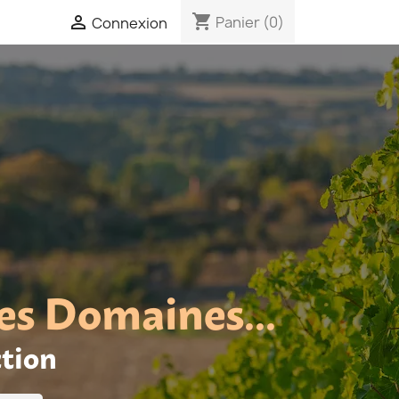
shopping_cart

Panier
(0)
Connexion
es Domaines...
ction