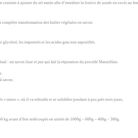
n consiste à ajouter du sel marin afin d’entraîner la lessive de soude en excès au f
la complète transformation des huiles végétales en savon.
e glycérol, les impuretés et les acides gras non saponifiés.
inal : un savon lisse et pur qui fait la réputation du procédé Marseillais.
e.
à savon.
« mises », où il va refroidir et se solidifier pendant à peu près trois jours,
 50 kg avant d’être redécoupés en unités de 1000g – 600g – 400g – 300g.