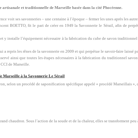
 artisanale et traditionnelle de Marseille basée dans la cité Phocéenne.
nce voit ses savonneries – une centaine à l’époque – fermer les unes après les autres
nt BOETTO, fit le pari de créer en 1949 la Savonnerie le Sérail, afin de perpétue
le, et y installe l’équipement nécessaire à la fabrication du cube de savon tradition
qui a repris les rênes de la savonnerie en 2009 et qui perpétue le savoir-faire laissé p
servé ainsi que toutes les étapes nécessaires à la fabrication du traditionnel savon 
a CCI de Marseille.
de Marseille à la Savonnerie Le Sérail
on, selon un procédé de saponification spécifique appelé « procédé Marseillais », 
rand chaudron. Sous l’action de la soude et de la chaleur, elles se transforment peu