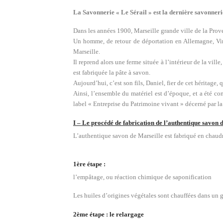
La Savonnerie « Le Sérail » est la dernière savonnerie
Dans les années 1900, Marseille grande ville de la Prove
Un homme, de retour de déportation en Allemagne, Vince
Marseille.
Il reprend alors une ferme située à l’intérieur de la vil
est fabriquée la pâte à savon.
Aujourd’hui, c’est son fils, Daniel, fier de cet héritage, 
Ainsi, l’ensemble du matériel est d’époque, et a été con
label « Entreprise du Patrimoine vivant » décerné par l
I – Le procédé de fabrication de l’authentique savon 
L’authentique savon de Marseille est fabriqué en chaudr
1ère étape :
l’empâtage, ou réaction chimique de saponification
Les huiles d’origines végétales sont chauffées dans un g
2ème étape : le relargage