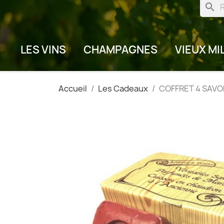
search
LES VINS
CHAMPAGNES
VIEUX MI
Accueil
Les Cadeaux
COFFRET 4 SAVO