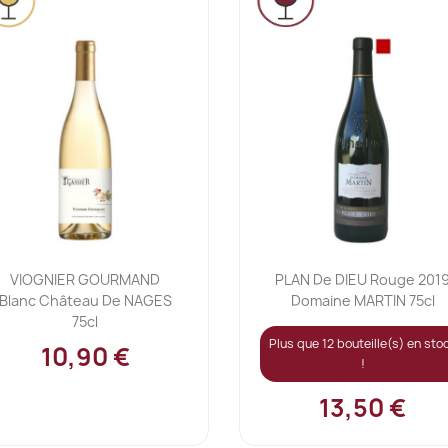
Ajouter au panier
Ajouter au panier


VIOGNIER GOURMAND
PLAN De DIEU Rouge 201
Blanc Château De NAGES
Domaine MARTIN 75cl
75cl
Plus que 12 bouteille(s) en sto
10,90 €
!
13,50 €