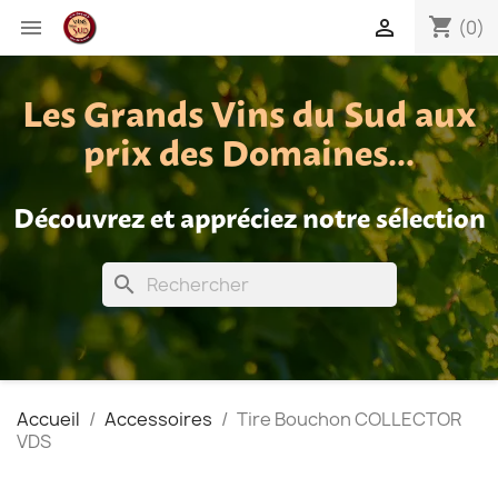
shopping_cart


(0)
Les Grands Vins du Sud aux
prix des Domaines...
Découvrez et appréciez notre sélection
search
Accueil
Accessoires
Tire Bouchon COLLECTOR
VDS