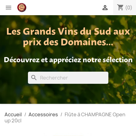
shopping_cart


(0)
Les Grands Vins du Sud aux
prix des Domaines...
Découvrez et appréciez notre sélection
search
Accueil
Accessoires
Flûte à CHAMPAGNE Open
up 20cl