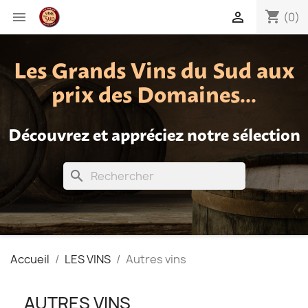
shopping_cart


(0)
Les Grands Vins du Sud aux
prix des Domaines...
Découvrez et appréciez notre sélection
search
Accueil
LES VINS
Autres vins
AUTRES VINS