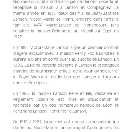
Nicolas-Louis Delamotte lorsque ce dernier décède et
rebaptise la maison J-B Lanson et Compagnie
7
. La
même année en 1837, deux des fils de Jean-Baptiste
Lanson, Victor-Marie et Henri, entrent dans l’affaire
me
familiale.
M
Marie-Louise de Nonancourt fera
renaître la maison Delamotte au Mesnil-sur-Oger en
1927.
En 1882, Victor-Marie Lanson signe un premier contrat
d’agent exclusif avec la maison Percy Fox à Londres, il
durera 100 ans et contribuera au succès de Lanson. En
1900, La Reine Victoria décerne à Lanson le prestigieux
mandat de fournisseur officiel de la cour d’Angleterre,
le Royal Warrant, distinction que Lanson a toujours
conservée depuis.
En 1893, la maison Lanson Père et Fils, déclarée en
règlement judiciaire, est mise en adjudication et
rachetée par un des nombreux neveux de Léon et
Ferdinand Lanson, Henri-Marie Lanson.
De 1919 à 1967, lorsqu’est entreprise la reconstruction
de Reims, Henri-Marie Lanson reçoit l’aide de ses fils