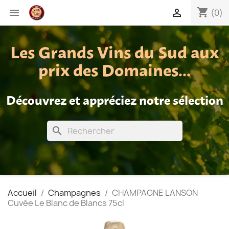
shopping_cart


(0)
Les Grands Vins du Sud aux
prix des Domaines...
Découvrez et appréciez notre sélection
search
Accueil
Champagnes
CHAMPAGNE LANSON
Cuvée Le Blanc de Blancs 75cl