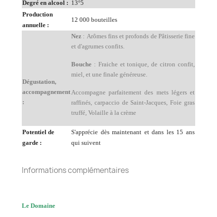
Degré en alcool :
13°5
Production
12 000 bouteilles
annuelle :
Nez
: Arômes fins et profonds de Pâtisserie fine
et d'agrumes confits.
Bouche
: Fraiche et tonique, de citron confit,
miel, et une finale généreuse.
Dégustation,
accompagnement
Accompagne parfaitement des mets légers et
:
raffinés, carpaccio de Saint-Jacques, Foie gras
truffé, Volaille à la crème
Potentiel de
S'apprécie dès maintenant et dans les 15 ans
garde :
qui suivent
Informations complémentaires
Le Domaine