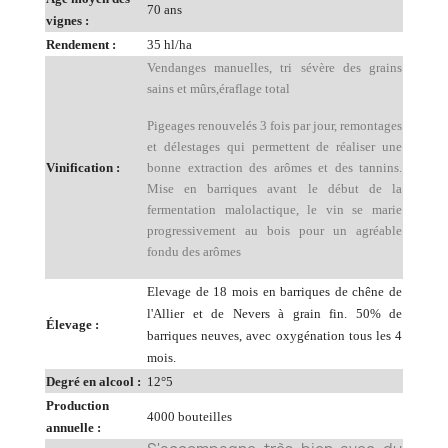
70 ans
vignes :
Rendement :
35 hl/ha
Vendanges manuelles, tri sévère des grains
sains et mûrs,éraflage total
Pigeages renouvelés 3 fois par jour, remontages
et délestages qui permettent de réaliser une
Vinification :
bonne extraction des arômes et des tannins.
Mise en barriques avant le début de la
fermentation malolactique, le vin se marie
progressivement au bois pour un agréable
fondu des arômes
Elevage de 18 mois en barriques de chêne de
l'Allier et de Nevers à grain fin. 50% de
Élevage :
barriques neuves, avec oxygénation tous les 4
mois.
Degré en alcool :
12°5
Production
4000 bouteilles
annuelle :