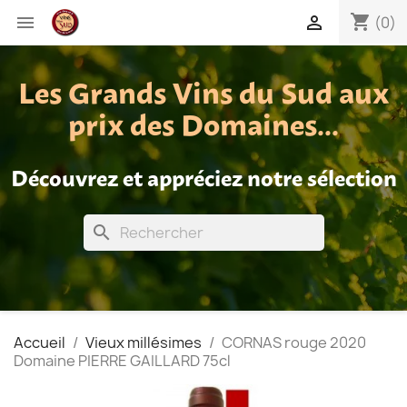
shopping_cart


(0)
Les Grands Vins du Sud aux
prix des Domaines...
Découvrez et appréciez notre sélection
search
Accueil
Vieux millésimes
CORNAS rouge 2020
Domaine PIERRE GAILLARD 75cl