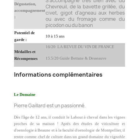
S'accompagne très bien avec du
Dégustation,
Chevreuil, de la bavette grillée, du
accompagnement
civet, gigot d'agneau aux herbes
:
ou avec du fromage comme du
picodon ou du banon
Potentiel de
10 à 15 ans
garde :
16/20 LA REVUE DU VIN DE FRANCE
Médailles et
15.5/20 Guide Bettane & Desseauve
Récompenses
Informations complémentaires
Le Domaine
Pierre Gaillard est un passionné.
Dès l'âge de 12 ans, il conduit le Labour à cheval dans les vignes
proches de sa maison ! Après des études de viticulture et
d'oenologie à Beaune et à la faculté d'oenologie de Montpellier, il
rentre comme chef de culture dans un grand domaine du vignoble