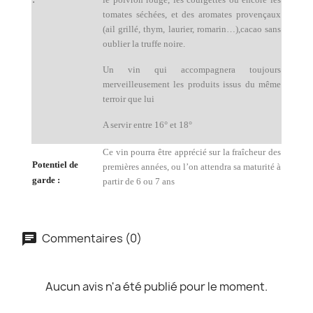
tomates séchées, et des aromates provençaux
(ail grillé, thym, laurier, romarin…),cacao sans
oublier la truffe noire.
Un vin qui accompagnera toujours
merveilleusement les produits issus du même
terroir que lui
A servir entre 16° et 18°
Ce vin pourra être apprécié sur la fraîcheur des
Potentiel de
premières années, ou l’on attendra sa maturité à
garde :
partir de 6 ou 7 ans
Commentaires (0)
Aucun avis n'a été publié pour le moment.