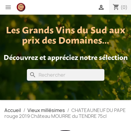
shopping_cart


(0)
Les Grands Vins du Sud aux
prix des Domaines...
Découvrez et appréciez notre sélection
search
Accueil
Vieux millésimes
CHATEAUNEUF DU PAPE
rouge 2019 Château MOURRE du TENDRE 75cl