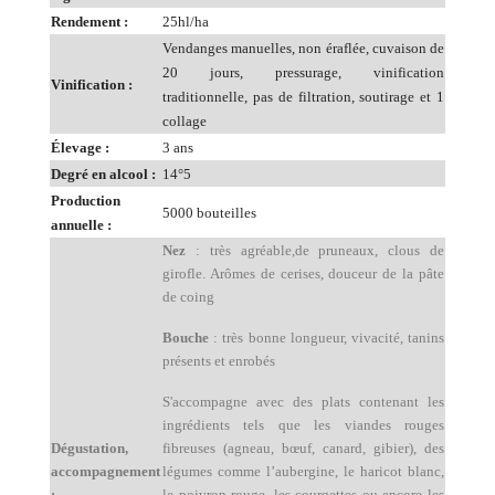
Rendement :
25hl/ha
Vendanges manuelles, non éraflée, cuvaison de
20 jours, pressurage, vinification
Vinification :
traditionnelle, pas de filtration, soutirage et 1
collage
Élevage :
3 ans
Degré en alcool :
14°5
Production
5000 bouteilles
annuelle :
Nez
: très agréable,de pruneaux, clous de
girofle. Arômes de cerises, douceur de la pâte
de coing
Bouche
: très bonne longueur, vivacité, tanins
présents et enrobés
S'accompagne avec des plats contenant les
ingrédients tels que les viandes rouges
Dégustation,
fibreuses (agneau, bœuf, canard, gibier), des
accompagnement
légumes comme l’aubergine, le haricot blanc,
:
le poivron rouge, les courgettes ou encore les