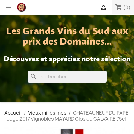
shopping_cart


(0)
Les Grands Vins du Sud aux
prix des Domaines...
Découvrez et appréciez notre sélection
search
Accueil
Vieux millésimes
CHÂTEAUNEUF DU PAPE
rouge 2017 Vignobles MAYARD Clos du CALVAIRE 75cl