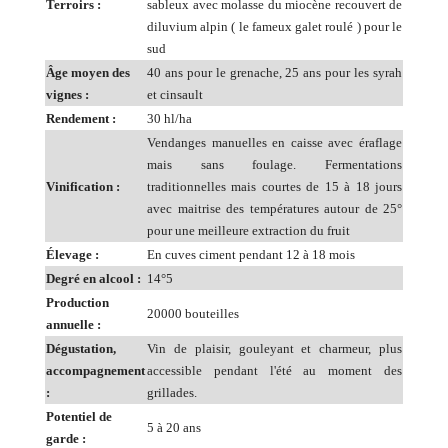
Terroirs :
sableux avec molasse du miocène recouvert de
diluvium alpin ( le fameux galet roulé ) pour le
sud
Âge moyen des
40 ans pour le grenache, 25 ans pour les syrah
vignes :
et cinsault
Rendement :
30 hl/ha
Vendanges manuelles en caisse avec éraflage
mais sans foulage. Fermentations
Vinification :
traditionnelles mais courtes de 15 à 18 jours
avec maitrise des températures autour de 25°
pour une meilleure extraction du fruit
Élevage :
En cuves ciment pendant 12 à 18 mois
Degré en alcool :
14°5
Production
20000 bouteilles
annuelle :
Dégustation,
Vin de plaisir, gouleyant et charmeur, plus
accompagnement
accessible pendant l'été au moment des
:
grillades.
Potentiel de
5 à 20 ans
garde :