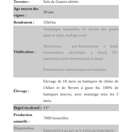
Terroirs :
Sols de Granits altérés
Age moyen des
30 ans
vignes :
Rendement :
35hl/ha
Vendanges manuelles, tri sévère des grains
sains et mûrs, éraflage total
Macération : pré-fermentation à froid,
Vinification :
fermentation alcoolique à chaud 35°,
m
acération post fermentation à chaud
Fermentation malolactique en barriques
Elevage de 18 mois en barriques de chêne de
l'Allier et de Nevers à grain fin. 100% de
Élevage :
barriques neuves, avec soutirage tous les 3
mois.
Degré en alcool :
13°
Production
7000 bouteilles
annuelle :
Dégustation,
Magnifique en accompagnement