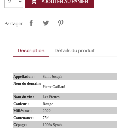

AJOUTER AU PANIER
Partager
Description
Détails du produit
Appellation :
Saint Joseph
Nom du domaine
Pierre Gaillard
:
Nom du vin :
Les Pierres
Couleur :
Rouge
Millésime :
2022
Contenance:
75cl
Cépage:
100% Syrah