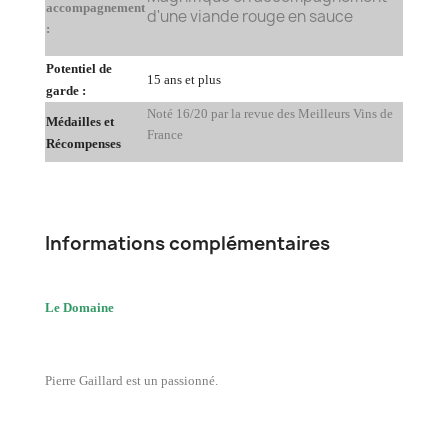
accompagnement
d'une viande rouge en sauce
:
Potentiel de
15 ans et plus
garde :
Noté 16/20 par la revue des Meilleurs Vins de
Médailles et
France
Récompenses
Informations complémentaires
Le Domaine
Pierre Gaillard est un passionné.