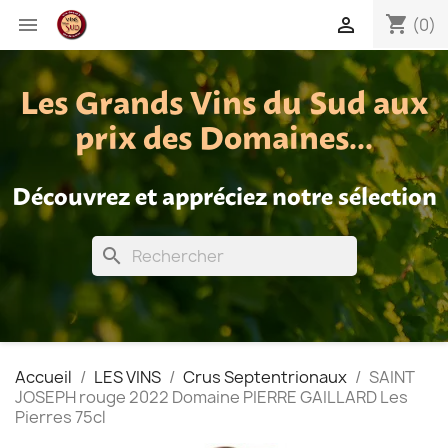
shopping_cart


(0)
Les Grands Vins du Sud aux
prix des Domaines...
Découvrez et appréciez notre sélection
search
Accueil
LES VINS
Crus Septentrionaux
SAINT
JOSEPH rouge 2022 Domaine PIERRE GAILLARD Les
Pierres 75cl