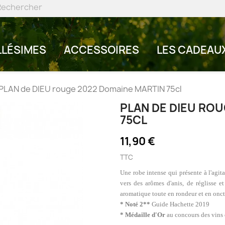
LLÉSIMES
ACCESSOIRES
LES CADEAU
PLAN de DIEU rouge 2022 Domaine MARTIN 75cl
PLAN DE DIEU RO
75CL
11,90 €
TTC
Une robe intense qui présente à l'agita
vers des arômes d'anis, de réglisse e
aromatique toute en rondeur et en onct
* Noté 2**
Guide Hachette 2019
* Médaille d'Or
au concours des vins