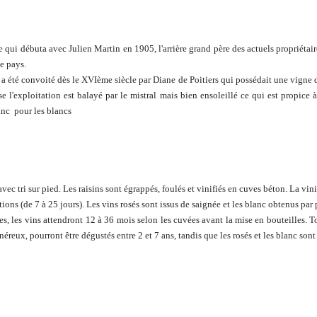
qui débuta avec Julien Martin en 1905, l'arrière grand père des actuels propriétair
de pays.
 été convoité dès le XVIème siècle par Diane de Poitiers qui possédait une vigne do
e l'exploitation est balayé par le mistral mais bien ensoleillé ce qui est propic
anc pour les blancs
 tri sur pied. Les raisins sont égrappés, foulés et vinifiés en cuves béton. La vini
ons (de 7 à 25 jours). Les vins rosés sont issus de saignée et les blanc obtenus par 
es, les vins attendront 12 à 36 mois selon les cuvées avant la mise en bouteilles. 
néreux, pourront être dégustés entre 2 et 7 ans, tandis que les rosés et les blanc sont