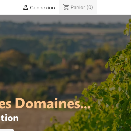
shopping_cart

Panier
(0)
Connexion
es Domaines...
ction