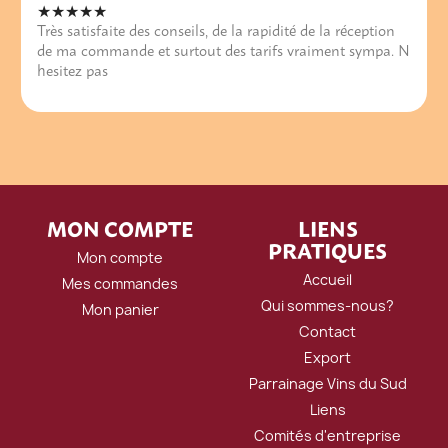
★★★★★
Très satisfaite des conseils, de la rapidité de la réception
de ma commande et surtout des tarifs vraiment sympa. N
hesitez pas
MON COMPTE
LIENS
PRATIQUES
Mon compte
Accueil
Mes commandes
Qui sommes-nous?
Mon panier
Contact
Export
Parrainage Vins du Sud
Liens
Comités d'entreprise