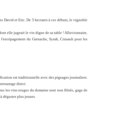
es David et Eric. De 5 hectares à ces débuts, le vignoble
nt elle jugeait le vin digne de sa table ! Alluvionnaire,
e à l'encépagement du Grenache, Syrah, Cinsault pour les
fication est traditionnelle avec des pigeages journaliers.
pressurage direct.
Tous les vins rouges du domaine sont non filtrés, gage de
 à déguster plus jeunes.