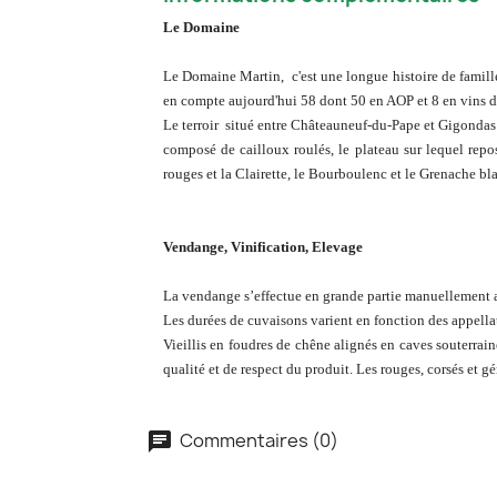
Le Domaine
Le Domaine Martin, c'est une longue histoire de famille 
en compte aujourd'hui 58 dont 50 en AOP et 8 en vins 
Le terroir situé entre Châteauneuf-du-Pape et Gigondas a
composé de cailloux roulés, le plateau sur lequel repos
rouges et la Clairette, le Bourboulenc et le Grenache bl
Vendange, Vinification, Elevage
La vendange s’effectue en grande partie manuellement avec
Les durées de cuvaisons varient en fonction des appellati
Vieillis en foudres de chêne alignés en caves souterrain
qualité et de respect du produit. Les rouges, corsés et gé
Commentaires (0)