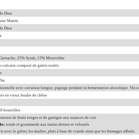
de Dieu
ine Martin
de Dieu
e
Grenache, 25% Syrah, 15% Mourvèdre
o-calcaire composé de galets roulés
s
/ha
tionnelle avec cuvaison longue; pigeage pendant la fermentation alcoolique. Vin no
is en vieux foudre de chêne
0 bouteilles
intense de fruits rouges et de garrigue aux nuances de cuir
he:
ronde et gourmande aux tanins denses et veloutés
vir avec le gibier, les daubes, plats à base de viande ainsi que les fromages affinés.