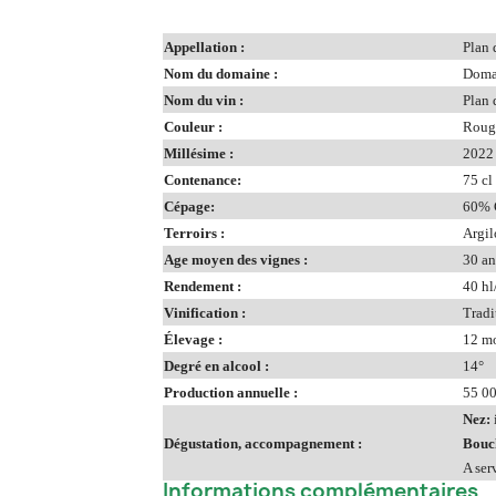
Appellation :
Plan 
Nom du domaine :
Doma
Nom du vin :
Plan 
Couleur :
Roug
Millésime :
2022
Contenance:
75 cl
Cépage:
60% 
Terroirs :
Argil
Age moyen des vignes :
30 an
Rendement :
40 hl
Vinification :
Tradi
Élevage :
12 mo
Degré en alcool :
14°
Production annuelle :
55 00
Nez:
Dégustation, accompagnement :
Bouc
A ser
Informations complémentaires