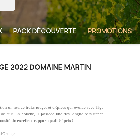
X
PACK DÉCOUVERTE
PROMOTIONS
UGE 2022 DOMAINE MARTIN
tion un nez de fruits rouges et d'épices qui évolue avec l'âge
t de cuir. En bouche, il posséde une très longue persistance
uosité.
Un excellent rapport qualité / prix !
 d'Orange