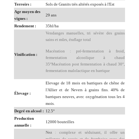
Terroirs :
Sols de Granits très altérés exposés à l'Est
Age moyen des
29 ans
vignes :
Rendement :
35hl/ha
Vendanges manuelles, tri sévère des grains
sains et mûrs, éraflage total
Macération : pré-fermentation à froid,
Vinification :
fermentation alcoolique à chaud
35°Macération post fermentation à chaud 30°,
fermentation malolactique en barrique
Elevage de 18 mois en barriques de chêne de
l'Allier et de Nevers à grains fins. 40% de
Élevage :
barriques neuves, avec oxygénation tous les 4
mois.
Degré en alcool :
12.5°
Production
12000 bouteilles
annuelle :
Nez
: complexe et séduisant, il offre un
mélange de cassis et de framboise avec des