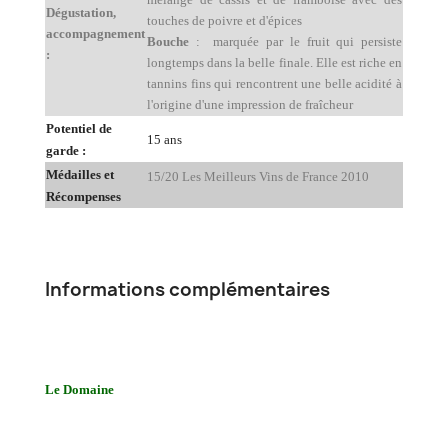
Dégustation,
touches de poivre et d'épices
accompagnement
Bouche
: marquée par le fruit qui persiste
:
longtemps dans la belle finale. Elle est riche en
tannins fins qui rencontrent une belle acidité à
l'origine d'une impression de fraîcheur
Potentiel de
15 ans
garde :
Médailles et
15/20 Les Meilleurs Vins de France 2010
Récompenses
Informations complémentaires
Le Domaine