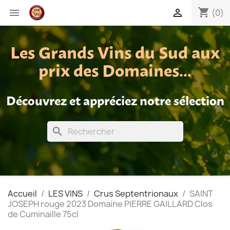
shopping_cart


(0)
Les Grands Vins du Sud aux
prix des Domaines...
Découvrez et appréciez notre sélection
search
Accueil
LES VINS
Crus Septentrionaux
SAINT
JOSEPH rouge 2023 Domaine PIERRE GAILLARD Clos
de Cuminaille 75cl