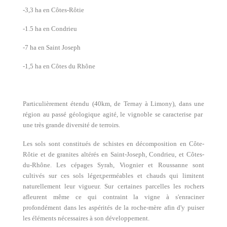
-3,3 ha en Côtes-Rôtie
-1.5 ha en Condrieu
-7 ha en Saint Joseph
-1,5 ha en Côtes du Rhône
Particulièrement étendu (40km, de Ternay à Limony), dans une
région au passé géologique agité, le vignoble se caracterise par
une très grande diversité de terroirs.
Les sols sont constitués de schistes en décomposition en Côte-
Rôtie et de granites altérés en Saint-Joseph, Condrieu, et Côtes-
du-Rhône. Les cépages Syrah, Viognier et Roussanne sont
cultivés sur ces sols léger,perméables et chauds qui limitent
naturellement leur vigueur. Sur certaines parcelles les rochers
afleurent même ce qui contraint la vigne à s'enraciner
profondément dans les aspérités de la roche-mère afin d'y puiser
les éléments nécessaires à son développement.