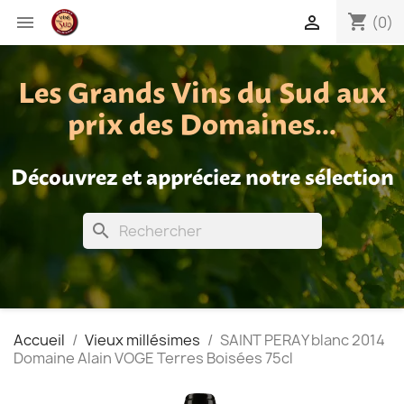
shopping_cart


(0)
Les Grands Vins du Sud aux
prix des Domaines...
Découvrez et appréciez notre sélection
search
Accueil
Vieux millésimes
SAINT PERAY blanc 2014
Domaine Alain VOGE Terres Boisées 75cl