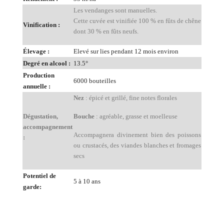
Les vendanges sont manuelles.
Cette cuvée est vinifiée 100 % en fûts de chêne
Vinification :
dont 30 % en fûts neufs.
Élevage :
Elevé sur lies pendant 12 mois environ
Degré en alcool :
13.5°
Production
6000 bouteilles
annuelle :
Nez
: épicé et grillé, fine notes florales
Dégustation,
Bouche
: agréable, grasse et moelleuse
accompagnement
Accompagnera divinement bien des poissons
:
ou crustacés, des viandes blanches et fromages
secs
Potentiel de
5 à 10 ans
garde: