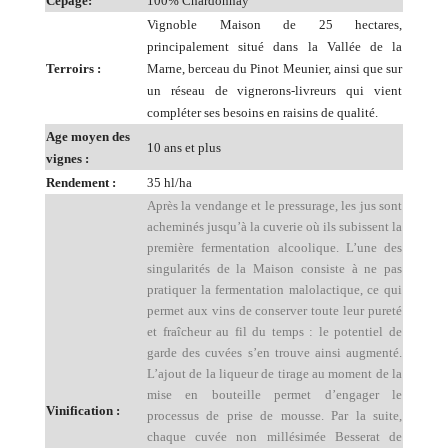
Cépage:
100% Chardonnay
Vignoble Maison de 25 hectares,
principalement situé dans la Vallée de la
Terroirs :
Marne, berceau du Pinot Meunier, ainsi que sur
un réseau de vignerons-livreurs qui vient
compléter ses besoins en raisins de qualité.
Age moyen des
10 ans et plus
vignes :
Rendement :
35 hl/ha
Après la vendange et le pressurage, les jus sont
acheminés jusqu’à la cuverie où ils subissent la
première fermentation alcoolique. L’une des
singularités de la Maison consiste à ne pas
pratiquer la fermentation
malolactique, ce qui
permet aux vins de conserver toute leur pureté
et fraîcheur au fil du temps : le potentiel de
garde des cuvées s’en trouve ainsi augmenté.
L’ajout de la liqueur de tirage au moment de la
mise en bouteille permet d’engager le
Vinification :
processus de prise de mousse. Par la suite,
chaque cuvée non millésimée Besserat de