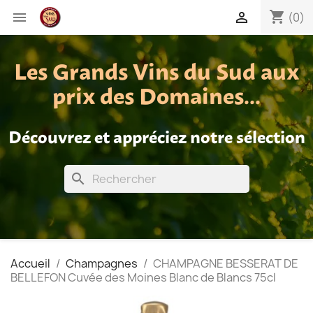
shopping_cart


(0)
Les Grands Vins du Sud aux
prix des Domaines...
Découvrez et appréciez notre sélection
search
Accueil
Champagnes
CHAMPAGNE BESSERAT DE
BELLEFON Cuvée des Moines Blanc de Blancs 75cl