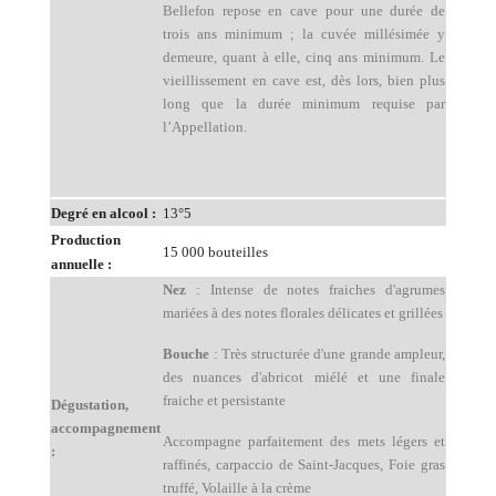
Bellefon repose en cave pour une durée de
trois ans minimum ; la cuvée millésimée y
demeure, quant à elle, cinq ans minimum. Le
vieillissement en cave est, dès lors, bien plus
long que la durée minimum requise par
l’Appellation.
Degré en alcool :
13°5
Production
15 000 bouteilles
annuelle :
Nez
: Intense de notes fraiches d'agrumes
mariées à des notes florales délicates et grillées
Bouche
: Très structurée d'une grande ampleur,
des nuances d'abricot miélé et une finale
fraiche et persistante
Dégustation,
accompagnement
Accompagne parfaitement des mets légers et
:
raffinés, carpaccio de Saint-Jacques, Foie gras
truffé, Volaille à la crème