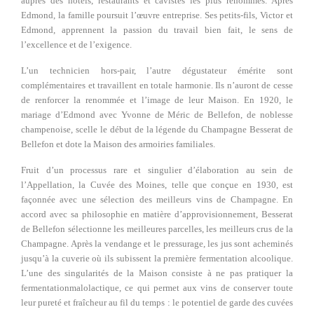
auprès des hôtels, restaurants et cavistes les plus renommés. Après
Edmond, la famille poursuit l’œuvre entreprise. Ses petits-fils, Victor et
Edmond, apprennent la passion du travail bien fait, le sens de
l’excellence et de l’exigence.
L’un technicien hors-pair, l’autre dégustateur émérite sont
complémentaires et travaillent en totale harmonie. Ils n’auront de cesse
de renforcer la renommée et l’image de leur Maison. En 1920, le
mariage d’Edmond avec Yvonne de Méric de Bellefon, de noblesse
champenoise, scelle le début de la légende du Champagne Besserat de
Bellefon et dote la Maison des armoiries familiales.
Fruit d’un processus rare et singulier d’élaboration au sein de
l’Appellation, la Cuvée des Moines, telle que conçue en 1930, est
façonnée avec une sélection des meilleurs vins de Champagne. En
accord avec sa philosophie en matière d’approvisionnement, Besserat
de Bellefon sélectionne les meilleures parcelles, les meilleurs crus de la
Champagne. Après la vendange et le pressurage, les jus sont acheminés
jusqu’à la cuverie où ils subissent la première fermentation alcoolique.
L’une des singularités de la Maison consiste à ne pas pratiquer la
fermentation
malolactique, ce qui permet aux vins de conserver toute
leur pureté et fraîcheur au fil du temps : le potentiel de garde des cuvées