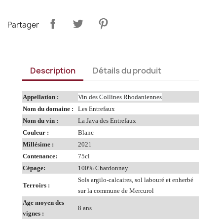
Partager
Description
Détails du produit
Appellation :
Vin des Collines Rhodaniennes
Nom du domaine :
Les Entrefaux
Nom du vin :
La Java des Entrefaux
Couleur :
Blanc
Millésime :
2021
Contenance:
75cl
Cépage:
100% Chardonnay
Sols argilo-calcaires, sol labouré et enherbé
Terroirs :
sur la commune de Mercurol
Age moyen des
8 ans
vignes :