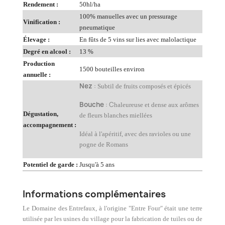
Rendement :
50hl/ha
100% manuelles avec un pressurage
Vinification :
pneumatique
Élevage :
En fûts de 5 vins sur lies avec malolactique
Degré en alcool :
13 %
Production
1500 bouteilles environ
annuelle :
Nez
:
Subtil de fruits composés et épicés
Bouche
: C
haleureuse et dense aux arômes
Dégustation,
de fleurs blanches miellées
accompagnement :
Idéal à l'apéritif, avec des ravioles ou une
pogne de Romans
Potentiel de garde :
Jusqu'à 5 ans
Informations complémentaires
Le Domaine des Entrefaux, à l'origine "Entre Four" était une terre
utilisée par les usines du village pour la fabrication de tuiles ou de