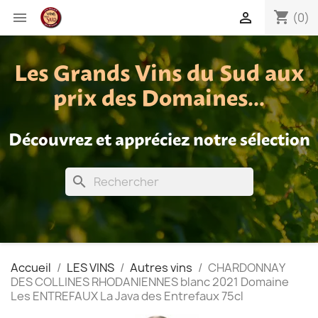
shopping_cart


(0)
Les Grands Vins du Sud aux
prix des Domaines...
Découvrez et appréciez notre sélection
search
Accueil
LES VINS
Autres vins
CHARDONNAY
DES COLLINES RHODANIENNES blanc 2021 Domaine
Les ENTREFAUX La Java des Entrefaux 75cl