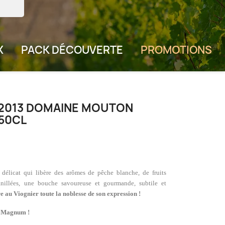
X
PACK DÉCOUVERTE
PROMOTIONS
 2013 DOMAINE MOUTON
50CL
 délicat qui libère des arômes de pêche blanche, de fruits
anillées, une bouche savoureuse et gourmande, subtile et
 au Viognier toute la noblesse de son expression !
t Magnum !