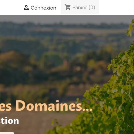
shopping_cart

Panier
(0)
Connexion
es Domaines...
ction