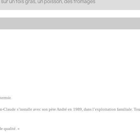
f, sur un fois gras, un poisson, des fromages
erroir.
n-Claude s’installe avec son père André en 1989, dans l’exploitation familiale. To
e qualité. »