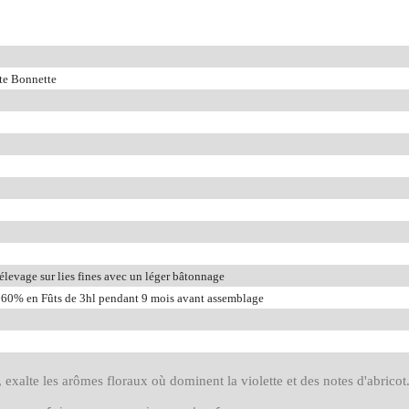
e Bonnette
élevage sur lies fines avec un léger bâtonnage
60% en Fûts de 3hl pendant 9 mois avant assemblage
 exalte les arômes floraux où dominent la violette et des notes d'abrico