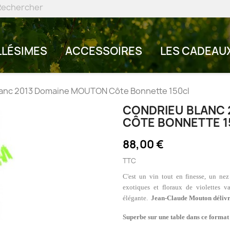
LLÉSIMES
ACCESSOIRES
LES CADEAU
anc 2013 Domaine MOUTON Côte Bonnette 150cl
CONDRIEU BLANC
CÔTE BONNETTE 1
88,00 €
TTC
C'est un vin tout en finesse, un nez
exotiques et floraux de violettes v
élégante.
Jean-Claude Mouton délivre
Superbe sur une table dans ce forma