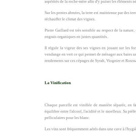
aspérités de la roche-mère afin d'y puiser les éléments 
Sur les pentes abrutes, la terre est maintenue par des ter
réchauffer le climat des vignes.
Pierre Gaillard est très sensible au respect de la nature,
engrais organiques en justes quantités.
Il régule la vigeur des ses vignes en jouant sur les for
vendange en vert ce qui permet de ménager aux baies un e
rendements sur ces cépages de Syrah, Viognier et Roussa
La Vinification
Chaque parcelle est vinifiée de manière séparée, en fa
équilibre entre l'alcool, l'acidité et le moelleux. Sa pr
pelliculaires pour les blanc.
Les vins sont fréquemment aérés dans une cave à l'hygiè