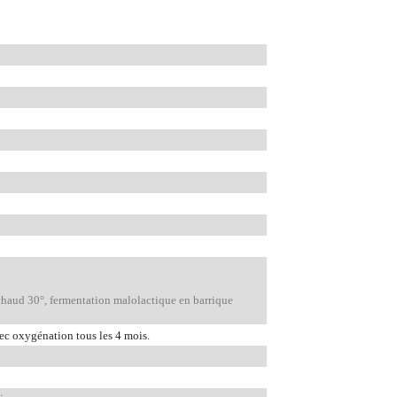
chaud 30°, fermentation malolactique en barrique
vec oxygénation tous les 4 mois.