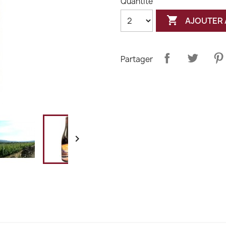
Quantité

AJOUTER 
Partager
