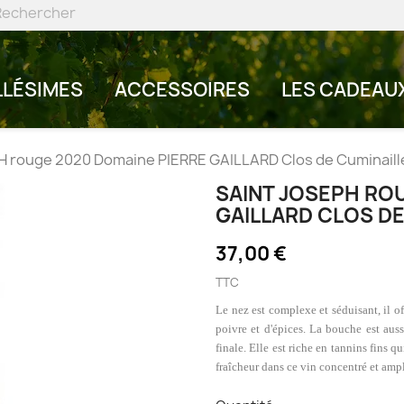
LLÉSIMES
ACCESSOIRES
LES CADEAU
 rouge 2020 Domaine PIERRE GAILLARD Clos de Cuminaille
SAINT JOSEPH RO
GAILLARD CLOS DE
37,00 €
TTC
Le nez est complexe et séduisant, il o
poivre et d'épices. La bouche est aus
finale. Elle est riche en tannins fins q
fraîcheur dans ce vin concentré et amp