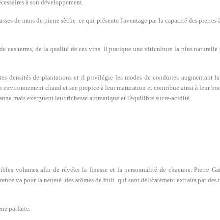
nécessaires à son développement.
rasses de murs de pierre sèche ce qui présente l'aventage par la capacité des pierres à
 de ces terres, de la qualité de ces vins. Il pratique une viticulture la plus naturell
tes densités de plantations et il privilégie les modes de conduites augmentant la s
nvironnement chaud et sec propice à leur maturation et contribue ainsi à leur bon é
nne mais exerguent leur richesse aromatique et l'équilibre sucre-acidité.
ibles volumes afin de révéler la finesse et la personnalité de chacune. Pierre Ga
éference va pour la netteté des arômes de fruit qui sont délicatement extraits par des
ne parfaite.