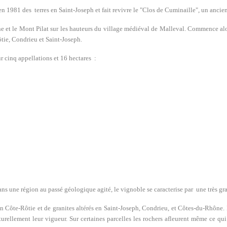
r en 1981 des terres en Saint-Joseph et fait revivre le "Clos de Cuminaille", un anci
ône et le Mont Pilat sur les hauteurs du village médiéval de Malleval. Commence a
tie, Condrieu et Saint-Joseph.
r cinq appellations et 16 hectares :
 une région au passé géologique agité, le vignoble se caracterise par une très gran
en Côte-Rôtie et de granites altérés en Saint-Joseph, Condrieu, et Côtes-du-Rhône.
turellement leur vigueur. Sur certaines parcelles les rochers afleurent même ce qu