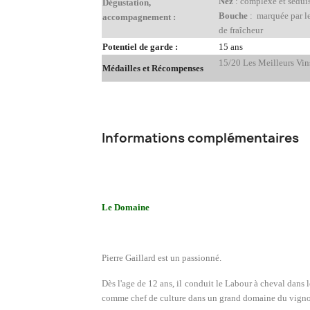
Nez
: complexe et séduis
Dégustation,
Bouche
: marquée par le 
accompagnement :
de fraîcheur
Potentiel de garde :
15 ans
15/20 Les Meilleurs Vin
Médailles et Récompenses
Informations complémentaires
Le Domaine
Pierre Gaillard est un passionné.
Dès l'age de 12 ans, il conduit le Labour à cheval dans l
comme chef de culture dans un grand domaine du vigno