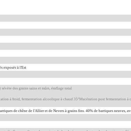
és exposés à l'Est
sévère des grains sains et mûrs, éraflage total
tation à froid, fermentation alcoolique à chaud 35°Macération post fermentation à 
rriques de chêne de l'Allier et de Nevers à grains fins. 40% de barriques neuves, a