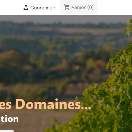
shopping_cart

Panier
(0)
Connexion
es Domaines...
ction