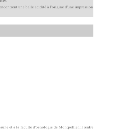
ices
rencontrent une belle acidité à l'origine d'une impression
aune et à la faculté d'oenologie de Montpellier, il rentre