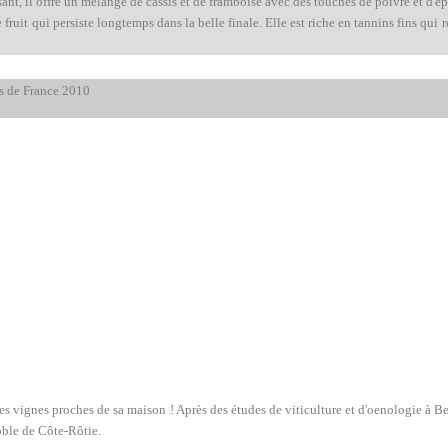
ant, il offre un mélange de cassis et de framboise avec des touches de poivre et d'ép
fruit qui persiste longtemps dans la belle finale. Elle est riche en tannins fins qui 
s de France 2010
es vignes proches de sa maison ! Après des études de viticulture et d'oenologie à Be
ble de Côte-Rôtie.