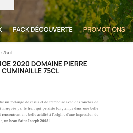
X
PACK DÉCOUVERTE
PROMOTIONS
 75cl
UGE 2020 DOMAINE PIERRE
 CUMINAILLE 75CL
ffre un mélange de cassis et de framboise avec des touches de
si marquée par le fruit qui persiste longtemps dans une belle
ui rencontrent une belle acidité à l'origine d'une impression de
le,
un beau Saint Joseph 2008 !