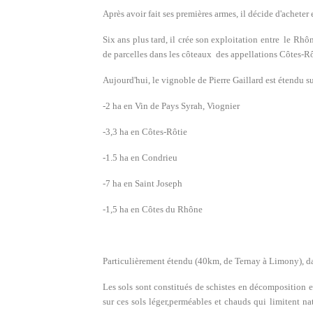
Après avoir fait ses premières armes, il décide d'achete
Six ans plus tard, il crée son exploitation entre le Rh
de parcelles dans les côteaux des appellations Côtes-Rô
Aujourd'hui, le vignoble de Pierre Gaillard est étendu su
-2 ha en Vin de Pays Syrah, Viognier
-3,3 ha en Côtes-Rôtie
-1.5 ha en Condrieu
-7 ha en Saint Joseph
-1,5 ha en Côtes du Rhône
Particulièrement étendu (40km, de Ternay à Limony), dans
Les sols sont constitués de schistes en décomposition 
sur ces sols léger,perméables et chauds qui limitent na