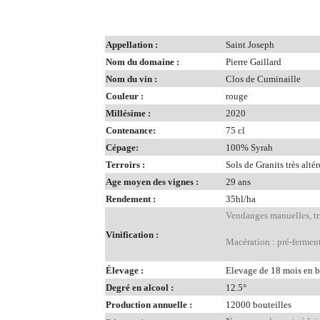
Appellation :
Saint Joseph
Nom du domaine :
Pierre Gaillard
Nom du vin :
Clos de Cuminaille
Couleur :
rouge
Millésime :
2020
Contenance:
75 cl
Cépage:
100% Syrah
Terroirs :
Sols de Granits très altér
Age moyen des vignes :
29 ans
Rendement :
35hl/ha
Vendanges manuelles, tri 
Vinification :
Macération : pré-fermen
Élevage :
Elevage de 18 mois en ba
Degré en alcool :
12.5°
Production annuelle :
12000 bouteilles