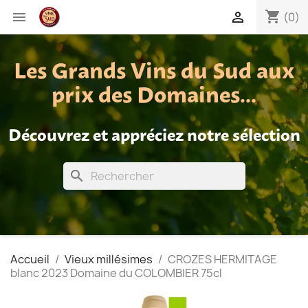
shopping_cart


(0)
Les Grands Vins du Sud aux
prix des Domaines...
Découvrez et appréciez notre sélection
search
Accueil
Vieux millésimes
CROZES HERMITAGE
blanc 2023 Domaine du COLOMBIER 75cl