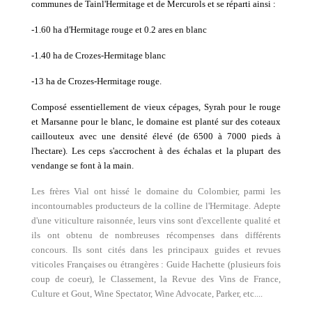
communes de Tainl'Hermitage et de Mercurols et se réparti ainsi :
-1.60 ha d'Hermitage rouge et 0.2 ares en blanc
-1.40 ha de Crozes-Hermitage blanc
-13 ha de Crozes-Hermitage rouge.
Composé essentiellement de vieux cépages, Syrah pour le rouge
et Marsanne pour le blanc, le domaine est planté sur des coteaux
caillouteux avec une densité élevé (de 6500 à 7000 pieds à
l'hectare). Les ceps s'accrochent à des échalas et l
a plupart des
vendange se font à la main.
Les frères Vial ont hissé le domaine du Colombier, parmi les
incontournables producteurs de la colline de l'Hermitage. Adepte
d'une viticulture raisonnée, leurs vins sont d'excellente qualité et
ils ont obtenu de nombreuses récompenses dans différents
concours. Ils sont cités dans les principaux guides et revues
viticoles Françaises ou étrangères : Guide Hachette (plusieurs fois
coup de coeur), le Classement, la Revue des Vins de France,
Culture et Gout, Wine Spectator, Wine Advocate, Parker, etc....