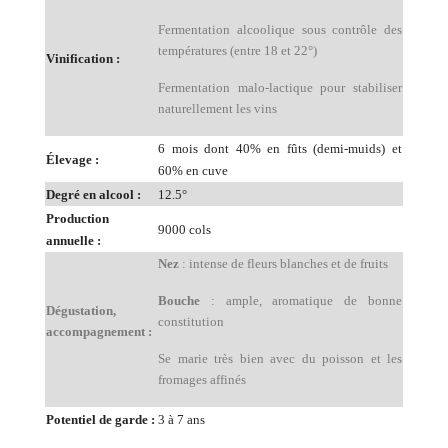
Fermentation alcoolique sous contrôle des
températures (entre 18 et 22°)
Vinification :
Fermentation malo-lactique pour stabiliser
naturellement les vins
6 mois dont 40% en fûts (demi-muids) et
Élevage :
60% en cuve
Degré en alcool :
12.5°
Production
9000 cols
annuelle :
Nez
: intense de fleurs blanches et de fruits
Bouche
: ample, aromatique de bonne
Dégustation,
constitution
accompagnement :
Se marie très bien avec du poisson et les
fromages affinés
Potentiel de garde :
3 à 7 ans