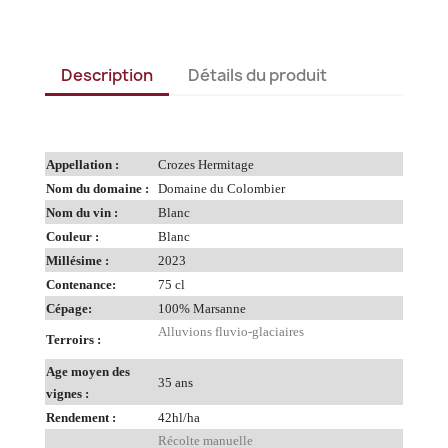
Description
Détails du produit
Appellation :
Crozes Hermitage
Nom du domaine :
Domaine du Colombier
Nom du vin :
Blanc
Couleur :
Blanc
Millésime :
2023
Contenance:
75 cl
Cépage:
100% Marsanne
Alluvions fluvio-glaciaires
Terroirs :
Age moyen des
35 ans
vignes :
Rendement :
42hl/ha
Récolte manuelle