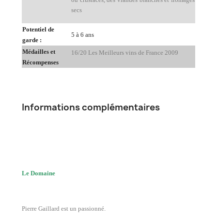
secs
Potentiel de
5 à 6 ans
garde :
Médailles et
16/20 Les Meilleurs vins de France 2009
Récompenses
Informations complémentaires
Le Domaine
Pierre Gaillard est un passionné.