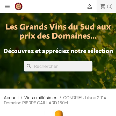
shopping_cart


(0)
Les Grands Vins du Sud aux
prix des Domaines...
Découvrez et appréciez notre sélection
search
Accueil
Vieux millésimes
CONDRIEU blanc 2014
Domaine PIERRE GAILLARD 150cl