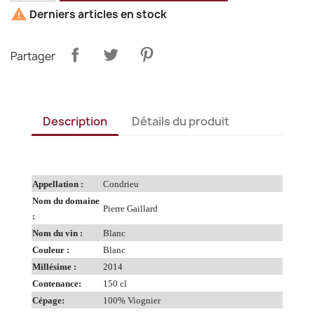

Derniers articles en stock
Partager
Description
Détails du produit
Appellation :
Condrieu
Nom du domaine
Pierre Gaillard
:
Nom du vin :
Blanc
Couleur :
Blanc
Millésime :
2014
Contenance:
150 cl
Cépage:
100% Viognier