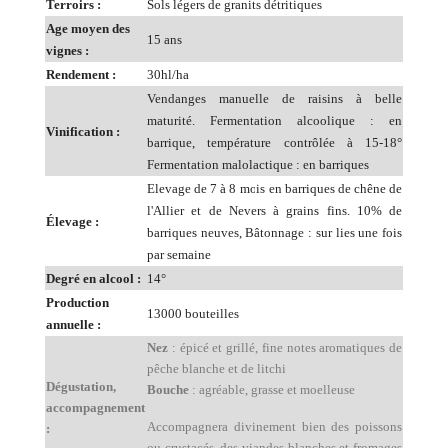
Terroirs :
Sols légers de granits détritiques
Age moyen des
15 ans
vignes :
Rendement :
30hl/ha
Vendanges manuelle de raisins à belle
maturité. Fermentation alcoolique : en
Vinification :
barrique, température contrôlée à 15-18°
Fermentation malolactique : en barriques
Elevage de 7 à 8 mois en barriques de chêne de
l'Allier et de Nevers à grains fins. 10% de
Élevage :
barriques neuves, Bâtonnage : sur lies une fois
par semaine
Degré en alcool :
14°
Production
13000 bouteilles
annuelle :
Nez
: épicé et grillé, fine notes aromatiques de
pêche blanche et de litchi
Dégustation,
Bouche
: agréable, grasse et moelleuse
accompagnement
Accompagnera divinement bien des poissons
:
ou crustacés, des viandes blanches et fromages