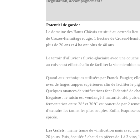
Dégustation, accompagnement :
Potentiel de garde :
Le domaine des Hauts Châssis est situé au cœur du lieu-
de Crozes-Hermitage rouge, 1 hectare de Crozes-Hermitag
plus de 20 ans et 4 ha ont plus de 40 ans.
Le terroir d’alluvions fluvio-glaciaire avec une couch
au cuivre est effectué afin de faciliter la vie microbienne
Quand aux techniques utilisées par Franck Faugier, ell
avec de larges trappes supérieures afin de faciliter le pi
Quelques nuances de vinifications font l’identité de ch
Esquisse
: le raisin est vendangé à maturité, trié, puis
fermentation entre 28° et 30°C est ponctuée par 2 remon
d’extraire les tanins les plus souples. Enfin, Esquisse 
épicée.
Les Galets
: même trame de vinification mais avec une 
20 jours. Puis, écoulée à chaud en pièces de 1 à 3 vins, 