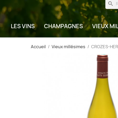
search
LES VINS
CHAMPAGNES
VIEUX MI
Accueil
Vieux millésimes
CROZES-HERMI