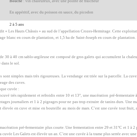
Bouche
: vin chaleureux, avec une pointe de fraîcheur
En appéritif, avec du poisson en sauce, du picodon
2 à 5 ans
dit « Les Hauts Châssis » au sud de l’appellation Crozes-Hermitage. Cette exploit
e blanc en cours de plantation, et 1,5 ha de Saint-Joseph en cours de plantation.
e de 30 à 40 cm sablo-argileuse est composé de gros galets qui accumulent la chale
 dans le sol.
es sont simples mais très rigoureuses. La vendange est triée sur la parcelle. La c
geage des cuves.
aque cuvée :
 encuvé très rapidement et refroidis entre 10 et 13°, une macération pré-fermentaire 
tages journaliers et 1 à 2 pigeages pour ne pas trop extraire de tanins durs. Une m
est élevée en cuve et mise en bouteille au mois de mars. C’est une cuvée tout fruit, 
macération pré-fermentaire plus courte. Une fermentation entre 29 et 31°C et 1 à 2 
la cuvée Les Galets est élevée un an. C’est une cuvée à la trame plus serrée avec une 