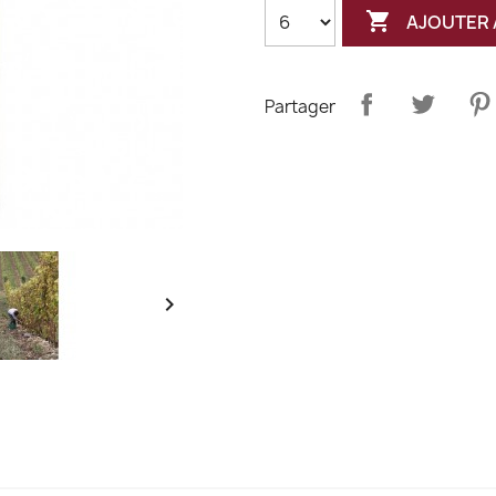

AJOUTER 
Partager
