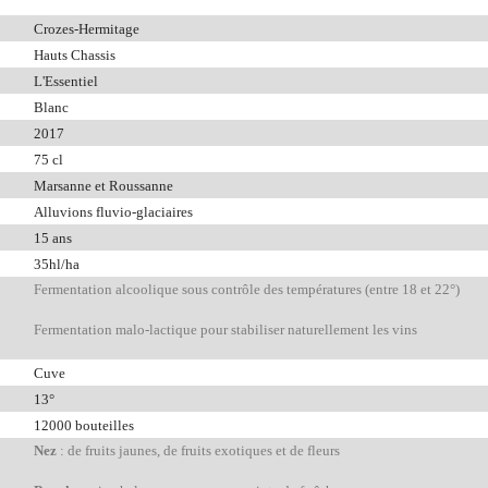
Crozes-Hermitage
Hauts Chassis
L'Essentiel
Blanc
2017
75 cl
Marsanne et Roussanne
Alluvions fluvio-glaciaires
15 ans
35hl/ha
Fermentation alcoolique sous contrôle des températures (entre 18 et 22°)
Fermentation malo-lactique pour stabiliser naturellement les vins
Cuve
13°
12000 bouteilles
Nez
: de fruits jaunes, de fruits exotiques et de fleurs