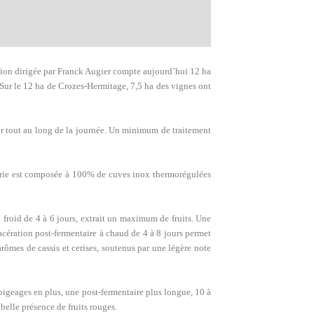
ation dirigée par Franck Augier compte aujourd’hui 12 ha
 Sur le 12 ha de Crozes-Hermitage, 7,5 ha des vignes ont
ur tout au long de la journée. Un minimum de traitement
uverie est composée à 100% de cuves inox thermorégulées
à froid de 4 à 6 jours, extrait un maximum de fruits. Une
acération post-fermentaire à chaud de 4 à 8 jours permet
arômes de cassis et cerises, soutenus par une légère note
pigeages en plus, une post-fermentaire plus longue, 10 à
belle présence de fruits rouges.