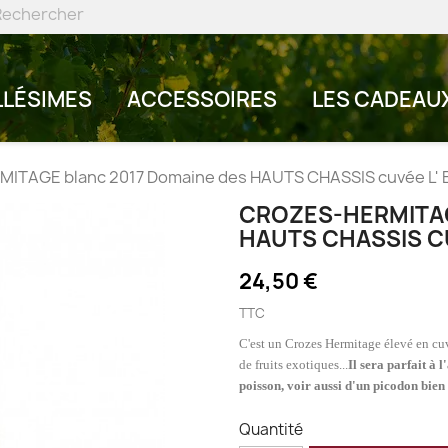
LLÉSIMES
ACCESSOIRES
LES CADEAU
TAGE blanc 2017 Domaine des HAUTS CHASSIS cuvée L' Es
CROZES-HERMITAG
HAUTS CHASSIS CU
24,50 €
TTC
C'est un Crozes Hermitage élevé en cuv
de fruits exotiques...
Il sera parfait à 
poisson, voir aussi d'un picodon bien a
Quantité