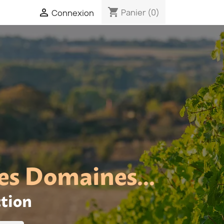
shopping_cart

Panier
(0)
Connexion
es Domaines...
ction