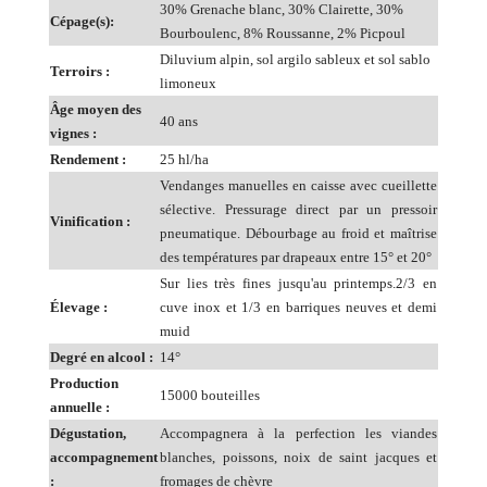
30% Grenache blanc, 30% Clairette, 30%
Cépage(s):
Bourboulenc, 8% Roussanne, 2% Picpoul
Diluvium alpin, sol argilo sableux et sol sablo
Terroirs :
limoneux
Âge moyen des
40 ans
vignes :
Rendement :
25 hl/ha
Vendanges manuelles en caisse avec cueillette
sélective. Pressurage direct par un pressoir
Vinification :
pneumatique. Débourbage au froid et maîtrise
des températures par drapeaux entre 15° et 20°
Sur lies très fines jusqu'au printemps.2/3 en
Élevage :
cuve inox et 1/3 en barriques neuves et demi
muid
Degré en alcool :
14°
Production
15000 bouteilles
annuelle :
Dégustation,
Accompagnera à la perfection les viandes
accompagnement
blanches, poissons, noix de saint jacques et
:
fromages de chèvre