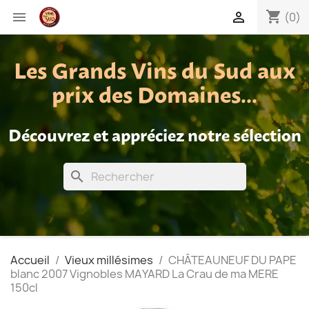
shopping_cart


(0)
Les Grands Vins du Sud aux
prix des Domaines...
Découvrez et appréciez notre sélection
search
Accueil
Vieux millésimes
CHÂTEAUNEUF DU PAPE
blanc 2007 Vignobles MAYARD La Crau de ma MERE
150cl