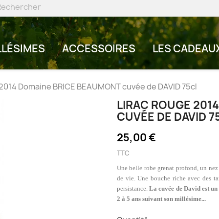
LLÉSIMES
ACCESSOIRES
LES CADEAU
 2014 Domaine BRICE BEAUMONT cuvée de DAVID 75cl
LIRAC ROUGE 201
CUVÉE DE DAVID 7
25,00 €
TTC
Une belle robe grenat profond
, un nez
de vie. Une bouche riche avec des ta
persistance.
La cuvée de David est un 
2 à 5 ans suivant son millésime...