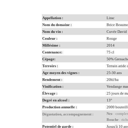
Appellation :
Lirac
Nom du domaine :
Brice Beaum
Nom du vin :
Cuvée David
Couleur :
Rouge
Millésime :
2014
Contenance:
75 cl
Cépage:
50% Grenache
Terroirs :
Terrain aride 
Age moyen des vignes :
25-30 ans
Rendement :
20hl/ha
Vinification :
Vendange manu
Élevage :
25 jours de m
Degré en alcool :
13°
Production annuelle :
2000 bouteil
Nez
: complexe
Dégustation, accompagnement :
Bouche
: rich
Potentiel de garde :
Jusqu'à 10 an