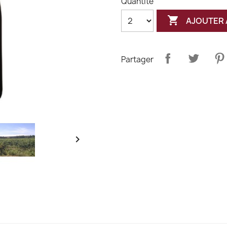
Quantité

AJOUTER 
Partager
