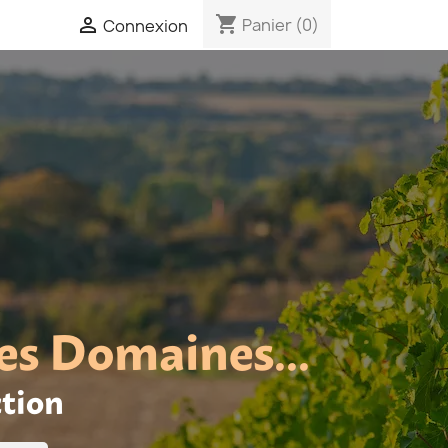
shopping_cart

Panier
(0)
Connexion
es Domaines...
ction