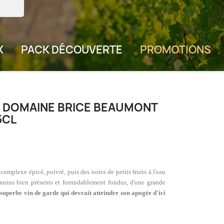
X
PACK DÉCOUVERTE
PROMOTIONS
4 DOMAINE BRICE BEAUMONT
5CL
 complexe épicé, poivré, puis des notes de petits fruits à l'eau
nnins bien présents et formidablement fondus, d'une grande
superbe vin de garde qui devrait atteindre son apogée d'ici