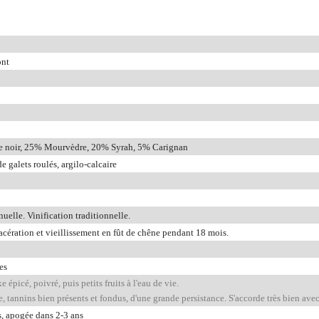
ont
 noir, 25% Mourvèdre, 20% Syrah, 5% Carignan
de galets roulés, argilo-calcaire
elle. Vinification traditionnelle.
acération et vieillissement en fût de chêne pendant 18 mois.
les
 épicé, poivré, puis petits fruits à l'eau de vie.
e, tannins bien présents et fondus, d'une grande persistance. S'accorde très bien ave
s, apogée dans 2-3 ans