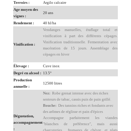
Terroirs :
Argilo calcaire
Age moyen des
20 ans
vignes :
Rendement :
40 hl/ha
Vendanges manuelles, éraflage total et
vinification à part des différents cépages.
Vinification traditionnelle. Fermentation avec
Vinification :
macération de 15 jours. Assemblage des
cépages en hiver
Élevage :
Cuve inox
Degré en alcool :
13.5°
Production
12500 litres
annuelle :
Nez:
Robe grenat intense avec des riches
senteurs de tabac, cassis puis de pain grillé.
Bouche:
Des tannins riches et fondants avec
des arômes de réglisse et pain d'épices
Dégustation,
Accompagne parfaitement les viandes
accompagnement
"blanches de préférence", mais aussi
:
charcuteries , fromages de chèvre, et plats