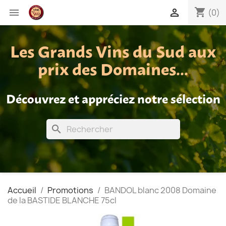
shopping_cart


(0)
Les Grands Vins du Sud aux
prix des Domaines...
Découvrez et appréciez notre sélection
search
Accueil
Promotions
BANDOL blanc 2008 Domaine
de la BASTIDE BLANCHE 75cl