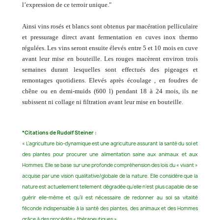
l’expression de ce terroir unique."
Ainsi vins rosés et blancs sont obtenus par macération pelliculaire
et pressurage direct avant fermentation en cuves inox thermo
régulées. Les vins seront ensuite élevés entre 5 et 10 mois en cuve
avant leur mise en bouteille. Les rouges macèrent environ trois
semaines durant lesquelles sont effectués des pigeages et
remontages quotidiens. Elevés après écoulage , en foudres de
chêne ou en demi-muids (600 l) pendant 18 à 24 mois, ils ne
subissent ni collage ni filtration avant leur mise en bouteille.
*Citations de Rudolf Steiner :
« L’agriculture bio-dynamique est une agriculture assurant la santé du sol et
des plantes pour procurer une alimentation saine aux animaux et aux
Hommes. Elle se base sur une profonde compréhension des lois du « vivant »
acquise par une vision qualitative/globale de la nature. Elle considère que la
nature est actuellement tellement dégradée qu’elle n’est plus capable de se
guérir elle-même et qu’il est nécessaire de redonner au sol sa vitalité
féconde indispensable à la santé des plantes, des animaux et des Hommes
grâce à des procédés « thérapeutiques ».