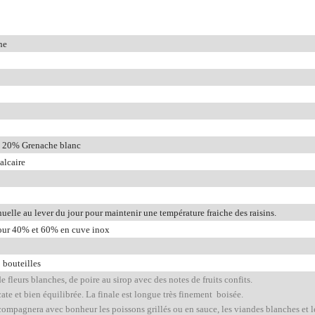
ne
, 20% Grenache blanc
calcaire
lle au lever du jour pour maintenir une température fraiche des raisins.
our 40% et 60% en cuve inox
 bouteilles
e fleurs blanches, de poire au sirop avec des notes de fruits confits.
cate et bien équilibrée. La finale est longue très finement boisée.
ompagnera avec bonheur les poissons grillés ou en sauce, les viandes blanches et l