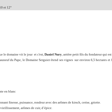
10 et 12°
ue le domaine vit le jour et c'est,
Daniel Nury
, arrière petit fils du fondateur qui
auneuf du Pape, le Domaine Serguier étend ses vignes sur environ 6,5 hectares et 1
ste en blanc
nt finesse, puissance, rondeur avec des arômes de kirsch, cerise, griotte.
 vieillissement, arômes de cuir, d’épice.