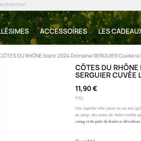
LLÉSIMES
ACCESSOIRES
LES CADEAU
CÔTES DU RHÔNE blanc 2024 Domaine SERGUIER Cuvée la 
CÔTES DU RHÔNE 
SERGUIER CUVÉE 
11,90 €
TTC
Une superbe robe jaune or, un
nez qui
au sirop, des notes de fruits confits
coing et de pâte de fruits se dévoilent.