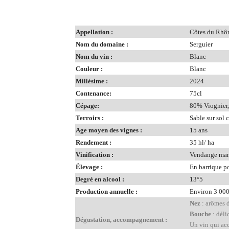
Appellation :
Côtes du Rhô
Nom du domaine :
Serguier
Nom du vin :
Blanc
Couleur :
Blanc
Millésime :
2024
Contenance:
75cl
Cépage:
80% Viognier
Terroirs :
Sable sur sol 
Age moyen des vignes :
15 ans
Rendement :
35 hl/ ha
Vinification :
Vendange manue
Élevage :
En barrique p
Degré en alcool :
13°5
Production annuelle :
Environ 3 000
Nez
: arômes d
Bouche
: déli
Dégustation, accompagnement :
Un vin qui acc