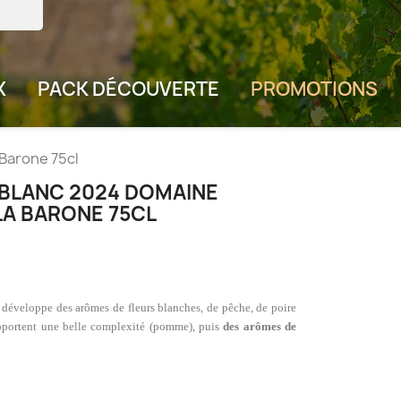
X
PACK DÉCOUVERTE
PROMOTIONS
Barone 75cl
BLANC 2024 DOMAINE
LA BARONE 75CL
 développe des arômes de fleurs blanches, de pêche, de poire
 apportent une belle complexité (pomme), puis
des arômes de