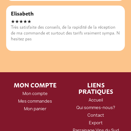
Elisabeth
★★★★★
Très satisfaite des conseils, de la rapidité de la réception
de ma commande et surtout des tarifs vraiment sympa. N
hesitez pas
MON COMPTE
LIENS
PRATIQUES
Mon compte
Accueil
Mes commandes
Qui sommes-nous?
Mon panier
Contact
Export
Parrainage Vins du Sud