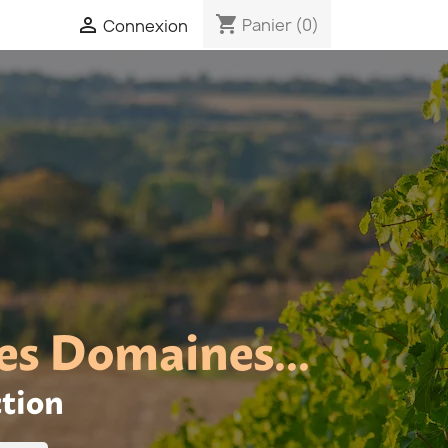
shopping_cart

Panier
(0)
Connexion
es Domaines...
ction