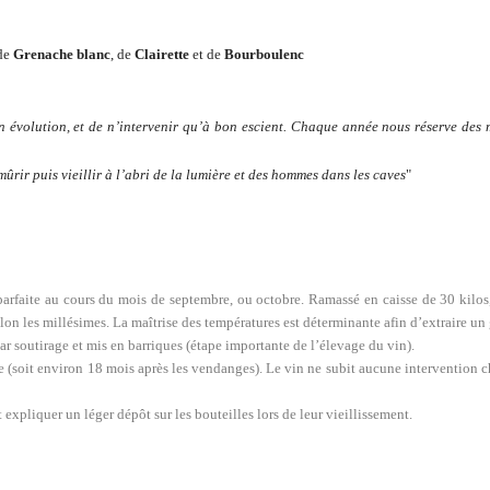
 de
Grenache blanc
, de
Clairette
et de
Bourboulenc
n évolution, et de n’intervenir qu’à bon escient. Chaque année nous réserve des m
mûrir puis vieillir à l’abri de la lumière et des hommes dans les caves
"
 parfaite au cours du mois de septembre, ou octobre. Ramassé en caisse de 30 kilos,
lon les millésimes. La maîtrise des températures est déterminante afin d’extraire u
 par soutirage et mis en barriques (étape importante de l’élevage du vin).
le (soit environ 18 mois après les vendanges). Le vin ne subit aucune intervention c
t expliquer un léger dépôt sur les bouteilles lors de leur vieillissement.