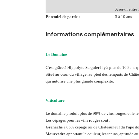
A servir entre 
Potentiel de garde :
5 à 10 ans
Informations complémentaires
Le Domaine
C'est grâce à Hippolyte Serguier il y'a plus de 100 ans q
Situé au cœur du village, au pied des remparts de Châte
qui autorise une plus grande complexité.
Viticulture
Le domaine produit plus de 90% de vins rouges, et le re
Les cépages pour les vins rouges sont :
Grenache
à 85% cépage roi de Châteauneuf du Pape donna
Mourvédre
apportant la couleur, les tanins, aptitude au