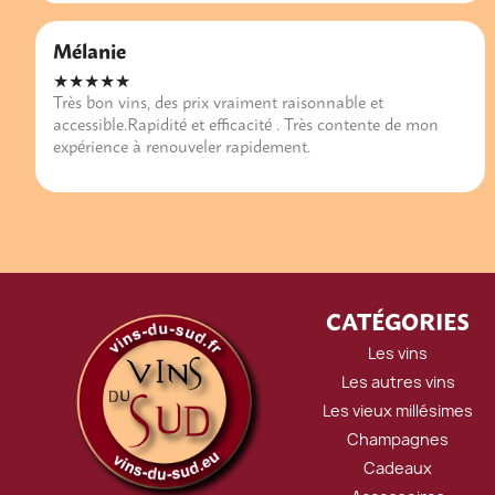
Mélanie
★★★★★
Très bon vins, des prix vraiment raisonnable et
accessible.Rapidité et efficacité . Très contente de mon
expérience à renouveler rapidement.
CATÉGORIES
Les vins
Les autres vins
Les vieux millésimes
Champagnes
Cadeaux