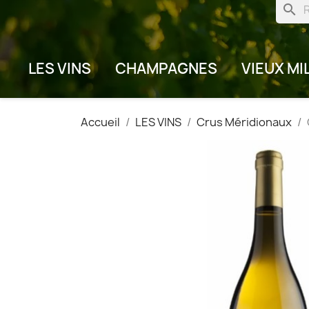
search
LES VINS
CHAMPAGNES
VIEUX MI
Accueil
LES VINS
Crus Méridionaux