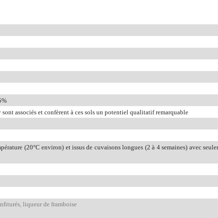
25%
y sont associés et confèrent à ces sols un potentiel qualitatif remarquable
pérature (20°C environ) et issus de cuvaisons longues (2 à 4 semaines) avec seule
onfiturés, liqueur de framboise