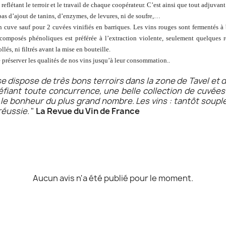
eflétant le terroir et le travail de chaque coopérateur. C’est ainsi que tout adjuvant 
, pas d’ajout de tanins, d’enzymes, de levures, ni de soufre,…
s en cuve sauf pour 2 cuvées vinifiés en barriques. Les vins rouges sont fermentés 
 composés phénoliques est préférée à l’extraction violente, seulement quelques 
lés, ni filtrés avant la mise en bouteille.
de préserver les qualités de nos vins jusqu’à leur consommation..
e dispose de très bons terroirs dans la zone de Tavel et 
 défiant toute concurrence, une belle collection de cuvée
e le bonheur du plus grand nombre. Les vins : tantôt soupl
réussie.
"
La Revue du Vin de France
Aucun avis n'a été publié pour le moment.