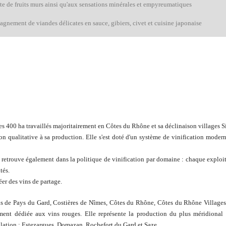
te de fruits murs ainsi qu'aux sensations minérales et empyreumatiques
gnement de viandes délicates en sauce, gibiers, civet et cuisine japonaise
es 400 ha travaillés majoritairement en Côtes du Rhône et sa déclinaison villages 
 qualitative à sa production. Elle s'est doté d'un système de vinification moderne 
se retrouve également dans la politique de vinification par domaine :
chaque exploit
tés.
éer des vins de partage.
ns de Pays du Gard, Costières de Nîmes, Côtes du Rhône, Côtes du Rhône Villages
ement dédiée aux vins rouges. Elle représente la production du plus méridion
ation : Estezargues, Domazan, Rochefort du Gard et Saze.