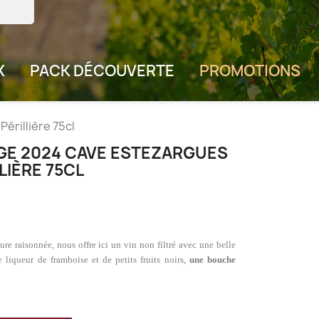
X
PACK DÉCOUVERTE
PROMOTIONS
rillière 75cl
E 2024 CAVE ESTEZARGUES
LIÈRE 75CL
re raisonnée, nous offre ici un vin non filtré avec une belle
 liqueur de framboise et de petits fruits noirs,
une bouche