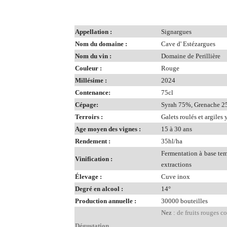
Appellation :
Signargues
Nom du domaine :
Cave d' Estézargues
Nom du vin :
Domaine de Perillière
Couleur :
Rouge
Millésime :
2024
Contenance:
75cl
Cépage:
Syrah 75%, Grenache 
Terroirs :
Galets roulés et argiles 
Age moyen des vignes :
15 à 30 ans
Rendement :
35hl/ha
Fermentation à base tem
Vinification :
extractions
Élevage :
Cuve inox
Degré en alcool :
14°
Production annuelle :
30000 bouteilles
Nez
: de fruits rouges c
Dégustation,