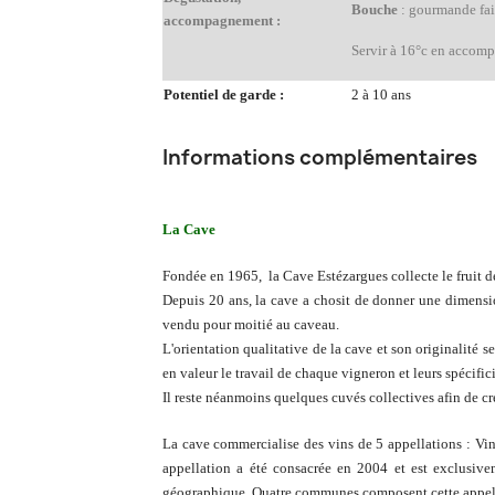
Bouche
: gourmande fai
accompagnement :
Servir à 16°c en accompa
Potentiel de garde :
2 à 10 ans
Informations complémentaires
La Cave
Fondée en 1965, la Cave Estézargues collecte le fruit d
Depuis 20 ans, la cave a chosit de donner une dimension
vendu pour moitié au caveau.
L'orientation qualitative de la cave et son originalité 
en valeur le travail de chaque vigneron et leurs spécifici
Il reste néanmoins quelques cuvés collectives afin de cr
La cave commercialise des vins de 5 appellations : Vi
appellation a été consacrée en 2004 et est exclusiv
géographique. Quatre communes composent cette appell