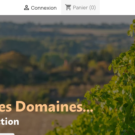
shopping_cart

Panier
(0)
Connexion
es Domaines...
ction