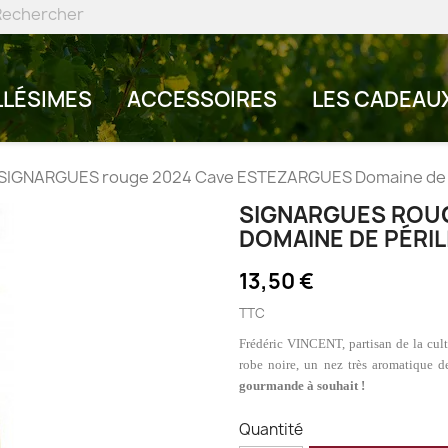
LLÉSIMES
ACCESSOIRES
LES CADEAU
SIGNARGUES rouge 2024 Cave ESTEZARGUES Domaine de Pé
SIGNARGUES ROUG
DOMAINE DE PÉRIL
13,50 €
TTC
Frédéric VINCENT, partisan de la cultu
robe noire, un nez très aromatique de
gourmande à souhait !
Quantité