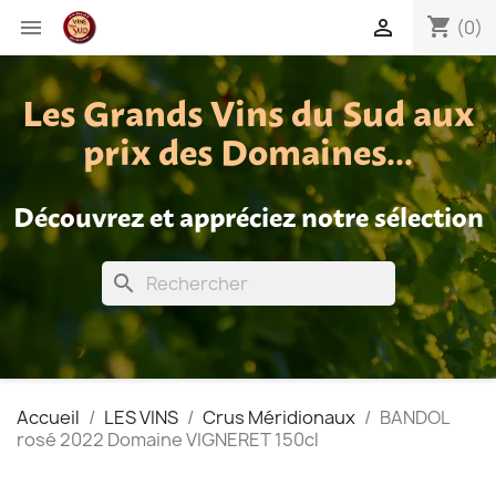
shopping_cart


(0)
Les Grands Vins du Sud aux
prix des Domaines...
Découvrez et appréciez notre sélection
search
Accueil
LES VINS
Crus Méridionaux
BANDOL
rosé 2022 Domaine VIGNERET 150cl