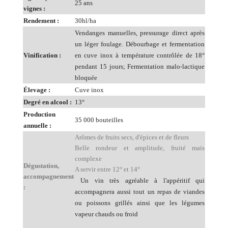
25 ans
vignes :
Rendement :
30hl/ha
Vendanges manuelles, pressurage direct après
un léger foulage. Débourbage et fermentation
Vinification :
en cuve inox à température contrôlée de 18°
pendant 15 jours; Fermentation malo-lactique
bloquée
Élevage :
Cuve inox
Degré en alcool :
13°
Production
35 000 bouteilles
annuelle :
Arômes de fruits secs, d'épices et de fleurs
Belle rondeur et amplitude, fruité mais
complexe
Dégustation,
A servir entre 12° et 14°
accompagnement
Un vin très agréable à l'appéritif qui
:
accompagnera aussi tout un repas de viandes
ou poissons grillés ainsi que les légumes
vapeur chauds ou froid