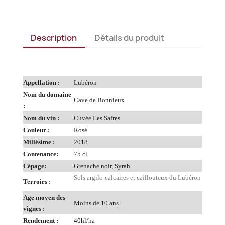
Description
Détails du produit
Appellation :
Lubéron
Nom du domaine
Cave de Bonnieux
:
Nom du vin :
Cuvée Les Safres
Couleur :
Rosé
Millésime :
2018
Contenance:
75 cl
Cépage:
Grenache noir, Syrah
Sols argilo-calcaires et caillouteux du Lubéron
Terroirs :
Age moyen des
Moins de 10 ans
vignes :
Rendement :
40hl/ha