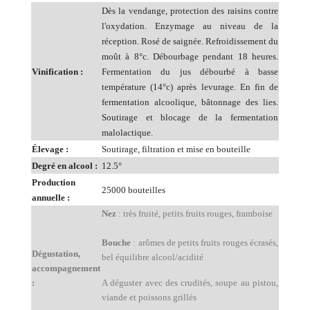
Dès la vendange, protection des raisins contre
l'oxydation. Enzymage au niveau de la
réception. Rosé de saignée. Refroidissement du
moût à 8°c. Débourbage pendant 18 heures.
Vinification :
Fermentation du jus débourbé à basse
température (14°c) après levurage. En fin de
fermentation alcoolique, bâtonnage des lies.
Soutirage et blocage de la fermentation
malolactique.
Élevage :
Soutirage, filtration et mise en bouteille
Degré en alcool :
12.5°
Production
25000 bouteilles
annuelle :
Nez
: très fruité, petits fruits rouges, framboise
Bouche
: arômes de petits fruits rouges écrasés,
Dégustation,
bel équilibre alcool/acidité
accompagnement
:
A déguster avec des crudités, soupe au pistou,
viande et poissons grillés