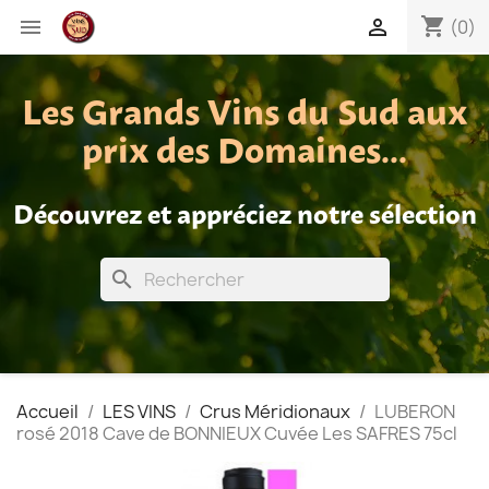
shopping_cart


(0)
Les Grands Vins du Sud aux
prix des Domaines...
Découvrez et appréciez notre sélection
search
Accueil
LES VINS
Crus Méridionaux
LUBERON
rosé 2018 Cave de BONNIEUX Cuvée Les SAFRES 75cl