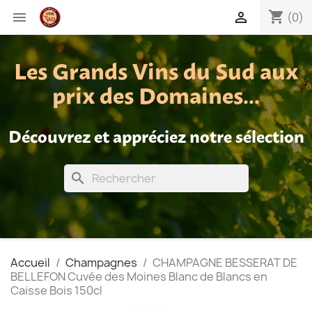
shopping_cart


(0)
Les Grands Vins du Sud aux
prix des Domaines...
Découvrez et appréciez notre sélection
search
Accueil
Champagnes
CHAMPAGNE BESSERAT DE
BELLEFON Cuvée des Moines Blanc de Blancs en
Caisse Bois 150cl